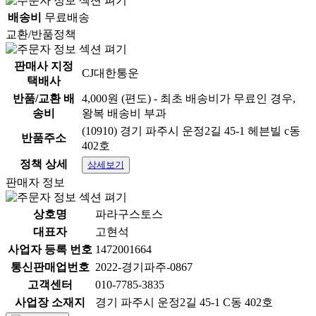
배송비
무료배송
교환/반품정책
판매사 지정
CJ대한통운
택배사
반품/교환 배
4,000원 (편도) - 최초 배송비가 무료인 경우,
송비
왕복 배송비 부과
상품 정보고시
(10910) 경기 파주시 운정2길 45-1 헤븐빌 c동
반품주소
항목
내용
402호
정책 상세
상세보기
품명:상세정보별도표기 / 모
품명 및 모델명
판매자 정보
델명:상세정보별도표기
상호명
파라구스토스
법에 의한 인증·허가
법에 의한 인증·허가 등을 받
등을 받았음을 확인할
았음을 확인할 수 있는 경우
대표자
고현석
수 있는 경우 그에 대
그에 대한 사항:상세정보별
사업자 등록 번호
1472001664
한 사항
도표기
통신판매업번호
2022-경기파주-0867
고객센터
010-7785-3835
제조국 또는 원산지:상세정
제조국
보별도표기
사업장 소재지
경기 파주시 운정2길 45-1 C동 402호