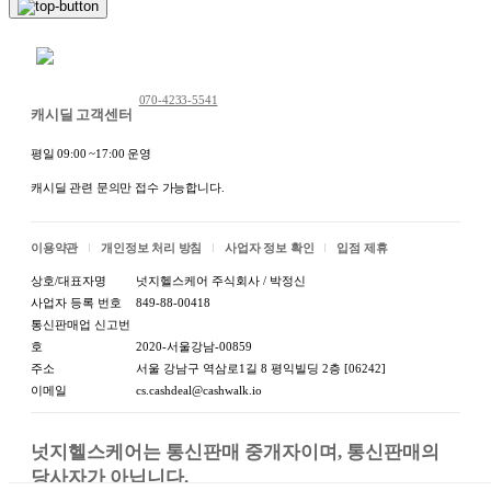
제조자:상세정보별도표기 /
제조자/수입처
수입자:상세정보별도표기
채팅 문의하기
A/S 책임자와 전화번
A/S 책임자와 전화번호 또는
070-4233-5541
호 또는 소비자 상담
소비자상담 관련 전화번호:
캐시딜 고객센터
관련 전화번호
상세정보별도표기
평일 09:00 ~17:00 운영
캐시딜 관련 문의만 접수 가능합니다.
이용약관
개인정보 처리 방침
사업자 정보 확인
입점 제휴
상호/대표자명
넛지헬스케어 주식회사 / 박정신
사업자 등록 번호
849-88-00418
통신판매업 신고번
호
2020-서울강남-00859
주소
서울 강남구 역삼로1길 8 평익빌딩 2층 [06242]
이메일
cs.cashdeal@cashwalk.io
넛지헬스케어는 통신판매 중개자이며, 통신판매의 
당사자가 아닙니다.
