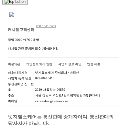
채팅 문의하기
070-4233-5541
캐시딜 고객센터
평일 09:00 ~17:00 운영
캐시딜 관련 문의만 접수 가능합니다.
이용약관
개인정보 처리 방침
사업자 정보 확인
입점 제휴
상호/대표자명
넛지헬스케어 주식회사 / 박정신
사업자 등록 번호
849-88-00418
통신판매업 신고번
호
2020-서울강남-00859
주소
서울 강남구 역삼로1길 8 평익빌딩 2층 [06242]
이메일
cs.cashdeal@cashwalk.io
상품 정보고시
넛지헬스케어는 통신판매 중개자이며, 통신판매의 
항목
내용
당사자가 아닙니다.
