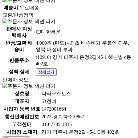
배송비
무료배송
교환/반품정책
판매사 지정
CJ대한통운
택배사
반품/교환 배
4,000원 (편도) - 최초 배송비가 무료인 경우,
송비
왕복 배송비 부과
(10910) 경기 파주시 운정2길 45-1 헤븐빌 c동
반품주소
402호
정책 상세
상세보기
판매자 정보
상호명
파라구스토스
대표자
고현석
사업자 등록 번호
1472001664
통신판매업번호
2022-경기파주-0867
고객센터
010-7785-3835
사업장 소재지
경기 파주시 운정2길 45-1 C동 402호