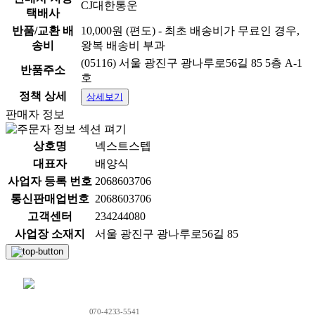
CJ대한통운
택배사
반품/교환 배
10,000원 (편도) - 최초 배송비가 무료인 경우,
송비
왕복 배송비 부과
(05116) 서울 광진구 광나루로56길 85 5층 A-1
반품주소
호
정책 상세
상세보기
판매자 정보
상호명
넥스트스텝
대표자
배양식
사업자 등록 번호
2068603706
통신판매업번호
2068603706
고객센터
234244080
사업장 소재지
서울 광진구 광나루로56길 85
채팅 문의하기
070-4233-5541