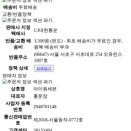
배송비
무료배송
교환/반품정책
판매사 지정
CJ대한통운
택배사
반품/교환 배
3,500원 (편도) - 최초 배송비가 무료인 경우,
송비
왕복 배송비 부과
(06647) 서울 서초구 서초대로 254 오퓨런스
반품주소
1007호
정책 상세
상세보기
판매자 정보
상호명
아이원세븐
대표자
홍문장
사업자 등록
2948701148
번호
통신판매업번
제2018-서울동작-0772호
호
고객센터
28133404