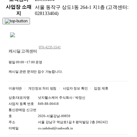
사업장 소재
서울 동작구 상도1동 264-1 지1층 (고객센터:
지
028133404)
채팅 문의하기
070-4233-5541
캐시딜 고객센터
평일 09:00 ~17:00 운영
캐시딜 관련 문의만 접수 가능합니다.
이용약관
개인정보 처리 방침
사업자 정보 확인
입점 제휴
상호/대표자명
넛지헬스케어 주식회사 / 박정신
사업자 등록 번호
849-88-00418
통신판매업 신고번
호
2020-서울강남-00859
주소
서울 강남구 역삼로1길 8 평익빌딩 2층 [06242]
이메일
cs.cashdeal@cashwalk.io