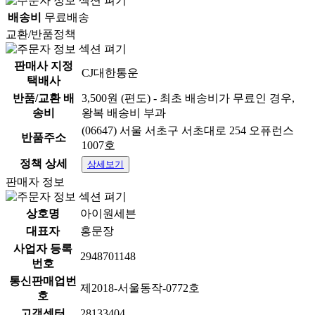
배송비
무료배송
교환/반품정책
판매사 지정
CJ대한통운
택배사
반품/교환 배
3,500원 (편도) - 최초 배송비가 무료인 경우,
송비
왕복 배송비 부과
(06647) 서울 서초구 서초대로 254 오퓨런스
반품주소
1007호
정책 상세
상세보기
판매자 정보
상호명
아이원세븐
대표자
홍문장
사업자 등록
2948701148
번호
통신판매업번
제2018-서울동작-0772호
호
고객센터
28133404