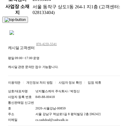
사업장 소재
서울 동작구 상도1동 264-1 지1층 (고객센터:
지
028133404)
채팅 문의하기
070-4233-5541
캐시딜 고객센터
평일 09:00 ~17:00 운영
캐시딜 관련 문의만 접수 가능합니다.
이용약관
개인정보 처리 방침
사업자 정보 확인
입점 제휴
상호/대표자명
넛지헬스케어 주식회사 / 박정신
사업자 등록 번호
849-88-00418
통신판매업 신고번
호
2020-서울강남-00859
주소
서울 강남구 역삼로1길 8 평익빌딩 2층 [06242]
이메일
cs.cashdeal@cashwalk.io