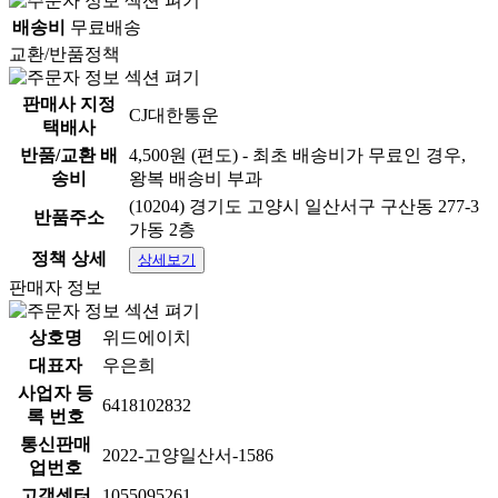
배송비
무료배송
교환/반품정책
판매사 지정
CJ대한통운
택배사
반품/교환 배
4,500원 (편도) - 최초 배송비가 무료인 경우,
송비
왕복 배송비 부과
(10204) 경기도 고양시 일산서구 구산동 277-3
반품주소
가동 2층
정책 상세
상세보기
판매자 정보
상호명
위드에이치
대표자
우은희
사업자 등
6418102832
록 번호
통신판매
2022-고양일산서-1586
업번호
고객센터
1055095261