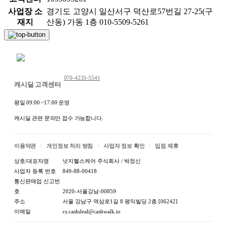
사업장 소
경기도 고양시 일산서구 덕산로57번길 27-25(구
재지
산동) 가동 1층 010-5509-5261
채팅 문의하기
070-4233-5541
캐시딜 고객센터
평일 09:00 ~17:00 운영
캐시딜 관련 문의만 접수 가능합니다.
이용약관
개인정보 처리 방침
사업자 정보 확인
입점 제휴
상호/대표자명
넛지헬스케어 주식회사 / 박정신
사업자 등록 번호
849-88-00418
통신판매업 신고번
호
2020-서울강남-00859
주소
서울 강남구 역삼로1길 8 평익빌딩 2층 [06242]
이메일
cs.cashdeal@cashwalk.io