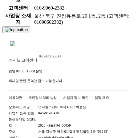
호
고객센터
010-9060-2382
사업장 소재
울산 북구 진장유통로 20 1동, 2동 (고객센터:
지
01090602382)
채팅 문의하기
070-4233-5541
캐시딜 고객센터
평일 09:00 ~17:00 운영
캐시딜 관련 문의만 접수 가능합니다.
이용약관
개인정보 처리 방침
사업자 정보 확인
입점 제휴
상호/대표자명
넛지헬스케어 주식회사 / 박정신
사업자 등록 번호
849-88-00418
통신판매업 신고번
호
2020-서울강남-00859
주소
서울 강남구 역삼로1길 8 평익빌딩 2층 [06242]
이메일
cs.cashdeal@cashwalk.io