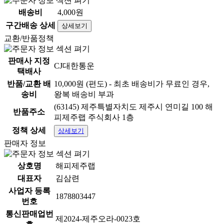
제주산감귤 건귤 말린귤 건강간식 제주도특산품
배송비
4,000원
구간배송 상세
상세보기
교환/반품정책
판매사 지정
CJ대한통운
택배사
반품/교환 배
10,000원 (편도) - 최초 배송비가 무료인 경우,
송비
왕복 배송비 부과
(63145) 제주특별자치도 제주시 연미길 100 해
반품주소
피제주랩 주식회사 1층
정책 상세
상세보기
판매자 정보
상품 정보고시
항목
내용
상호명
해피제주랩
대표자
김삼련
1.식품등의표시·광고에관한법률
[상세설명참조]
사업자 등록
에 따른 표시사항
1878803447
번호
1-1.제품명
몽글몽귤
통신판매업번
제2024-제주오라-0023호