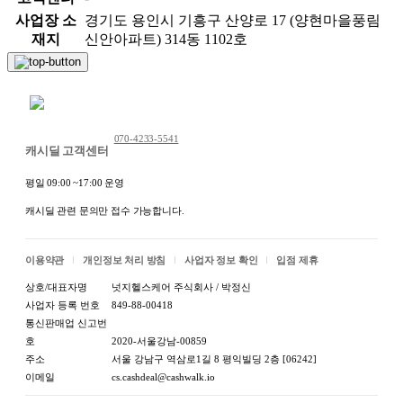
사업장 소
경기도 용인시 기흥구 산양로 17 (양현마을풍림
재지
신안아파트) 314동 1102호
채팅 문의하기
070-4233-5541
캐시딜 고객센터
평일 09:00 ~17:00 운영
캐시딜 관련 문의만 접수 가능합니다.
이용약관
개인정보 처리 방침
사업자 정보 확인
입점 제휴
상호/대표자명
넛지헬스케어 주식회사 / 박정신
사업자 등록 번호
849-88-00418
통신판매업 신고번
호
2020-서울강남-00859
주소
서울 강남구 역삼로1길 8 평익빌딩 2층 [06242]
이메일
cs.cashdeal@cashwalk.io