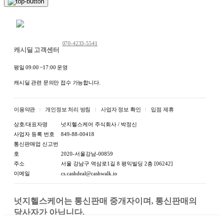
채팅 문의하기
070-4233-5541
캐시딜 고객센터
평일 09:00 ~17:00 운영
캐시딜 관련 문의만 접수 가능합니다.
이용약관
개인정보 처리 방침
사업자 정보 확인
입점 제휴
상호/대표자명
넛지헬스케어 주식회사 / 박정신
사업자 등록 번호
849-88-00418
통신판매업 신고번
호
2020-서울강남-00859
주소
서울 강남구 역삼로1길 8 평익빌딩 2층 [06242]
이메일
cs.cashdeal@cashwalk.io
넛지헬스케어는 통신판매 중개자이며, 통신판매의 
당사자가 아닙니다.
