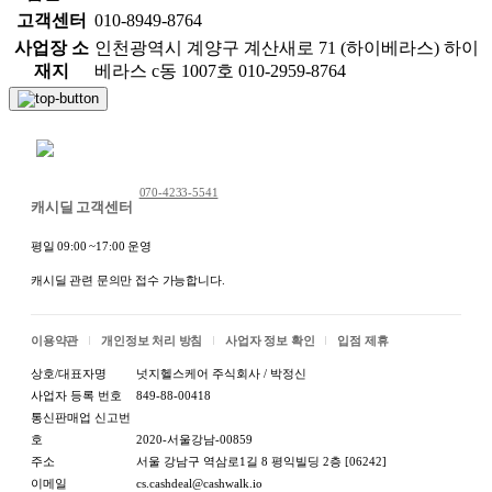
고객센터
010-8949-8764
사업장 소
인천광역시 계양구 계산새로 71 (하이베라스) 하이
재지
베라스 c동 1007호 010-2959-8764
채팅 문의하기
070-4233-5541
캐시딜 고객센터
평일 09:00 ~17:00 운영
캐시딜 관련 문의만 접수 가능합니다.
이용약관
개인정보 처리 방침
사업자 정보 확인
입점 제휴
상호/대표자명
넛지헬스케어 주식회사 / 박정신
사업자 등록 번호
849-88-00418
통신판매업 신고번
호
2020-서울강남-00859
주소
서울 강남구 역삼로1길 8 평익빌딩 2층 [06242]
이메일
cs.cashdeal@cashwalk.io