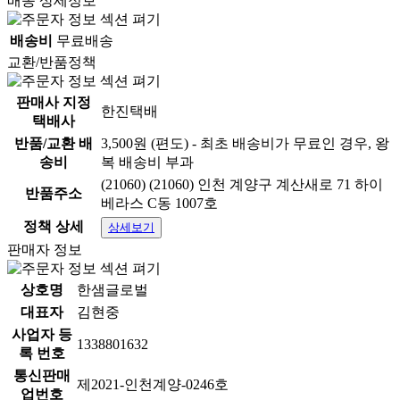
배송 상세정보
배송비
무료배송
교환/반품정책
판매사 지정
한진택배
택배사
반품/교환 배
3,500원 (편도) - 최초 배송비가 무료인 경우, 왕
송비
복 배송비 부과
(21060) (21060) 인천 계양구 계산새로 71 하이
반품주소
베라스 C동 1007호
정책 상세
상세보기
판매자 정보
상호명
한샘글로벌
대표자
김현중
사업자 등
1338801632
록 번호
통신판매
제2021-인천계양-0246호
업번호