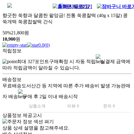
향긋한 쑥향과 달콤한 팥앙금! 전통 쑥콩찰떡 (40g x 15알) 콩
쑥개떡 쑥콩찹쌀떡 간식
50
%
21,800
원
10,900
원
0.0
(
0
)
적립정보
최대
327
포인트
구매확정 시 자동 적립
실결제 금액에
따라 적립금액이 달라질 수 있습니다.
배송정보
무료배송
도서산간 등 지역에 따른 추가 배송비 발생 가능
판매
자 배송
구매 후 2일 이내 배송시작
상품소개
리뷰 0
문의 0
상품정보 제공고시
상품 상세 설명을 참고해주세요.