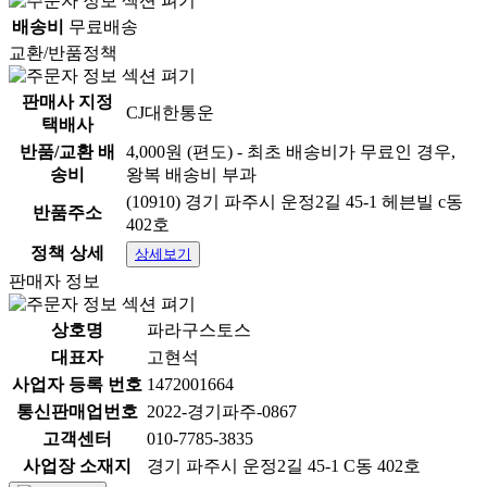
배송비
무료배송
교환/반품정책
판매사 지정
CJ대한통운
택배사
반품/교환 배
4,000원 (편도) - 최초 배송비가 무료인 경우,
송비
왕복 배송비 부과
(10910) 경기 파주시 운정2길 45-1 헤븐빌 c동
반품주소
402호
정책 상세
상세보기
판매자 정보
상호명
파라구스토스
대표자
고현석
사업자 등록 번호
1472001664
통신판매업번호
2022-경기파주-0867
고객센터
010-7785-3835
- 라멘스프(아리아케 호우오우 1.8K)
상품
[ 6개 ]
단위
사업장 소재지
경기 파주시 운정2길 45-1 C동 402호
로 판매하는 상품입니다
-