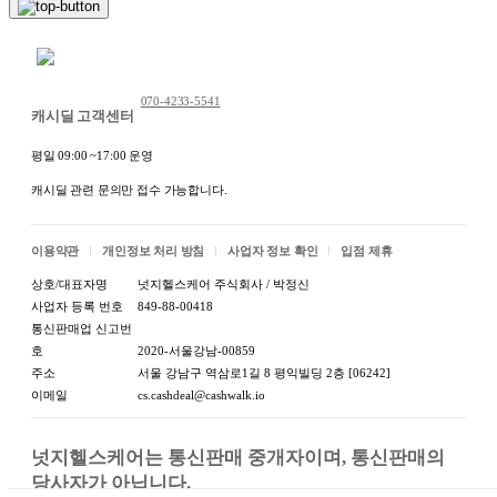
채팅 문의하기
070-4233-5541
캐시딜 고객센터
평일 09:00 ~17:00 운영
캐시딜 관련 문의만 접수 가능합니다.
이용약관
개인정보 처리 방침
사업자 정보 확인
입점 제휴
상호/대표자명
넛지헬스케어 주식회사 / 박정신
사업자 등록 번호
849-88-00418
통신판매업 신고번
호
2020-서울강남-00859
주소
서울 강남구 역삼로1길 8 평익빌딩 2층 [06242]
이메일
cs.cashdeal@cashwalk.io
넛지헬스케어는 통신판매 중개자이며, 통신판매의 
당사자가 아닙니다.
