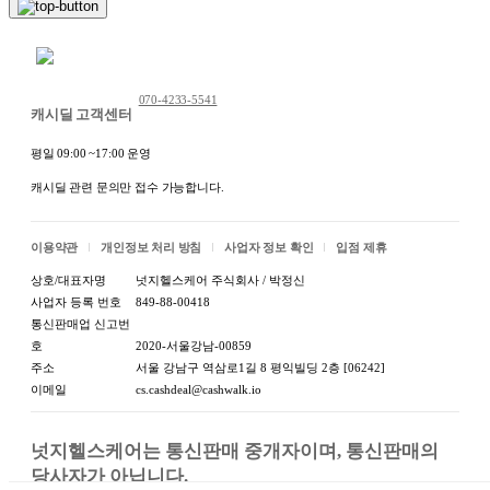
채팅 문의하기
070-4233-5541
캐시딜 고객센터
평일 09:00 ~17:00 운영
캐시딜 관련 문의만 접수 가능합니다.
이용약관
개인정보 처리 방침
사업자 정보 확인
입점 제휴
상호/대표자명
넛지헬스케어 주식회사 / 박정신
사업자 등록 번호
849-88-00418
통신판매업 신고번
호
2020-서울강남-00859
주소
서울 강남구 역삼로1길 8 평익빌딩 2층 [06242]
이메일
cs.cashdeal@cashwalk.io
넛지헬스케어는 통신판매 중개자이며, 통신판매의 
당사자가 아닙니다.
