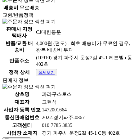
배송비
무료배송
교환/반품정책
판매사 지정
CJ대한통운
택배사
반품/교환 배
4,000원 (편도) - 최초 배송비가 무료인 경우,
송비
왕복 배송비 부과
(10910) 경기 파주시 운정2길 45-1 헤븐빌 c동
반품주소
402호
정책 상세
상세보기
판매자 정보
상호명
파라구스토스
대표자
고현석
사업자 등록 번호
1472001664
통신판매업번호
2022-경기파주-0867
고객센터
010-7785-3835
- 팟타이소스(수리 5L)
상품
[ 4개 ]
단위로 판매하는 상
사업장 소재지
경기 파주시 운정2길 45-1 C동 402호
품입니다
-