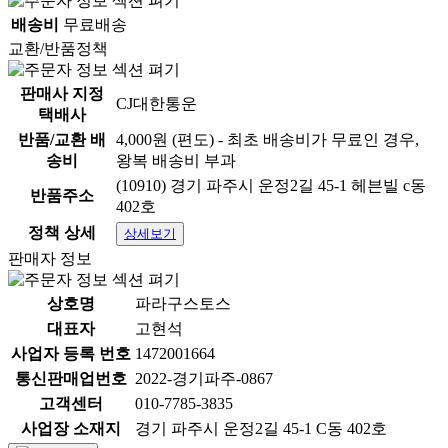
배송비
무료배송
교환/반품정책
판매사 지정
CJ대한통운
택배사
반품/교환 배
4,000원 (편도) - 최초 배송비가 무료인 경우,
송비
왕복 배송비 부과
(10910) 경기 파주시 운정2길 45-1 헤븐빌 c동
반품주소
402호
정책 상세
상세보기
판매자 정보
상호명
파라구스토스
대표자
고현석
사업자 등록 번호
1472001664
통신판매업번호
2022-경기파주-0867
고객센터
010-7785-3835
- 볶음밥소스(나시고랭 한우리 1K)
상품
[ 1개 ]
단위로
사업장 소재지
경기 파주시 운정2길 45-1 C동 402호
판매하는 상품입니다
-