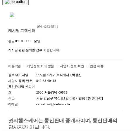
채팅 문의하기
070-4233-5541
캐시딜 고객센터
평일 09:00 ~17:00 운영
캐시딜 관련 문의만 접수 가능합니다.
이용약관
개인정보 처리 방침
사업자 정보 확인
입점 제휴
상호/대표자명
넛지헬스케어 주식회사 / 박정신
사업자 등록 번호
849-88-00418
통신판매업 신고번
호
2020-서울강남-00859
주소
서울 강남구 역삼로1길 8 평익빌딩 2층 [06242]
이메일
cs.cashdeal@cashwalk.io
넛지헬스케어는 통신판매 중개자이며, 통신판매의 
당사자가 아닙니다.
