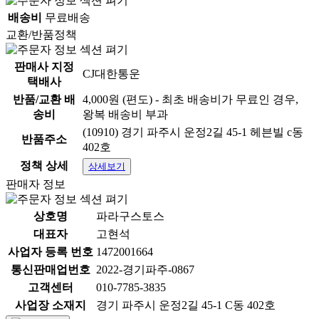
배송비
무료배송
교환/반품정책
판매사 지정
CJ대한통운
택배사
반품/교환 배
4,000원 (편도) - 최초 배송비가 무료인 경우,
송비
왕복 배송비 부과
(10910) 경기 파주시 운정2길 45-1 헤븐빌 c동
반품주소
402호
정책 상세
상세보기
판매자 정보
상호명
파라구스토스
대표자
고현석
사업자 등록 번호
1472001664
통신판매업번호
2022-경기파주-0867
본 상품은 공급사(제조, 유통사)에서 직배송되는 상품입
고객센터
010-7785-3835
니다.
사업장 소재지
경기 파주시 운정2길 45-1 C동 402호
고객님 주문 시 상품 출고, 택배 발송을 위하여 수령자