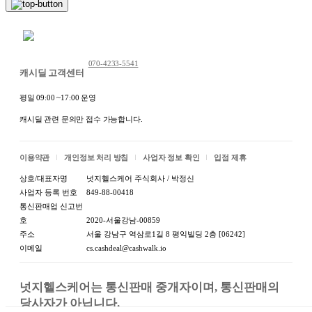
명, 수령자 주소, 수령자 연락처 등 개인정보를 직배송사
및 택배사로 제공되며
주문처리 및 택배 발송 이외의 용도로는 사용하지 않습
채팅 문의하기
니다.
위 내용을 확인 후 동의하였을 때 주문해 주세요.
070-4233-5541
캐시딜 고객센터
직배송 회사명: 대웅에이젠시
평일 09:00 ~17:00 운영
택배사명: 한진택배
캐시딜 관련 문의만 접수 가능합니다.
상품 정보고시
항목
내용
이용약관
개인정보 처리 방침
사업자 정보 확인
입점 제휴
1.식품등의표시·광고에
상호/대표자명
넛지헬스케어 주식회사 / 박정신
관한법률에 따른 표시사
[상세설명참조]
사업자 등록 번호
849-88-00418
항
통신판매업 신고번
호
2020-서울강남-00859
1-1.제품명
주소
서울 강남구 역삼로1길 8 평익빌딩 2층 [06242]
이메일
cs.cashdeal@cashwalk.io
식품의 유형:상세정보별
1-2.식품의 유형
도표시
넛지헬스케어는 통신판매 중개자이며, 통신판매의 
생산자:상세정보별도표
1-3.생산자 및 소재지(수
당사자가 아닙니다.

시 / 소재지:상세정보별도