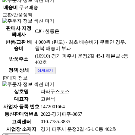
배송비
무료배송
교환/반품정책
판매사 지정
CJ대한통운
택배사
반품/교환 배
4,000원 (편도) - 최초 배송비가 무료인 경우,
송비
왕복 배송비 부과
(10910) 경기 파주시 운정2길 45-1 헤븐빌 c동
반품주소
402호
정책 상세
상세보기
판매자 정보
상호명
파라구스토스
대표자
고현석
사업자 등록 번호
1472001664
통신판매업번호
2022-경기파주-0867
본 상품은 공급사(제조, 유통사)에서 직배송되는 상품입
고객센터
010-7785-3835
니다.
사업장 소재지
경기 파주시 운정2길 45-1 C동 402호
고객님 주문 시 상품 출고, 택배 발송을 위하여 수령자