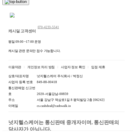
명, 수령자 주소, 수령자 연락처 등 개인정보를 직배송사
및 택배사로 제공되며
주문처리 및 택배 발송 이외의 용도로는 사용하지 않습
채팅 문의하기
니다.
위 내용을 확인 후 동의하였을 때 주문해 주세요.
070-4233-5541
캐시딜 고객센터
직배송 회사명: 대웅에이젠시
평일 09:00 ~17:00 운영
택배사명: 한진택배
캐시딜 관련 문의만 접수 가능합니다.
상품 정보고시
항목
내용
이용약관
개인정보 처리 방침
사업자 정보 확인
입점 제휴
1.식품등의표시·광고에
상호/대표자명
넛지헬스케어 주식회사 / 박정신
관한법률에 따른 표시사
[상세설명참조]
사업자 등록 번호
849-88-00418
항
통신판매업 신고번
호
2020-서울강남-00859
1-1.제품명
주소
서울 강남구 역삼로1길 8 평익빌딩 2층 [06242]
이메일
cs.cashdeal@cashwalk.io
식품의 유형:상세정보별
1-2.식품의 유형
도표시
넛지헬스케어는 통신판매 중개자이며, 통신판매의 
생산자:상세정보별도표
1-3.생산자 및 소재지(수
당사자가 아닙니다.

시 / 소재지:상세정보별도