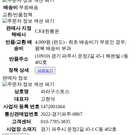
배송비
무료배송
교환/반품정책
판매사 지정
CJ대한통운
택배사
반품/교환 배
4,000원 (편도) - 최초 배송비가 무료인 경우,
송비
왕복 배송비 부과
본 상품은 공급사(제조, 유통사)에서 직배송되는 상품입
(10910) 경기 파주시 운정2길 45-1 헤븐빌 c동
니다.
반품주소
402호
고객님 주문 시 상품 출고, 택배 발송을 위하여 수령자
정책 상세
상세보기
명, 수령자 주소, 수령자 연락처 등 개인정보를 직배송사
판매자 정보
및 택배사로 제공되며
주문처리 및 택배 발송 이외의 용도로는 사용하지 않습
니다.
상호명
파라구스토스
위 내용을 확인 후 동의하였을 때 주문해 주세요.
대표자
고현석
사업자 등록 번호
1472001664
직배송 회사명: 대웅에이젠시
통신판매업번호
2022-경기파주-0867
택배사명: 롯데택배
상품 정보고시
고객센터
010-7785-3835
사업장 소재지
경기 파주시 운정2길 45-1 C동 402호
항목
내용