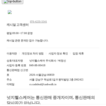
1.식품등의표시·광고에
관한법률에 따른 표시사
[상세설명참조]
채팅 문의하기
항
070-4233-5541
1-1.제품명
캐시딜 고객센터
평일 09:00 ~17:00 운영
식품의 유형:상세정보별
1-2.식품의 유형
도표시
캐시딜 관련 문의만 접수 가능합니다.
생산자:상세정보별도표
1-3.생산자 및 소재지(수
시 / 소재지:상세정보별도
이용약관
개인정보 처리 방침
사업자 정보 확인
입점 제휴
입품의 경우 생산자,수입
표시 / 수입자 및 제조국:
자 및 제조국)
상호/대표자명
넛지헬스케어 주식회사 / 박정신
상세정보별도표시
사업자 등록 번호
849-88-00418
통신판매업 신고번
1-4.제조연월일,유통기한
제조연월일:Y / 소비기한:
호
2020-서울강남-00859
또는 품질유지기한
상세정보별도표시
주소
서울 강남구 역삼로1길 8 평익빌딩 2층 [06242]
이메일
cs.cashdeal@cashwalk.io
1-5.포장단위별 내용물의
포장단위별 용량(중량):판
용량(중량),수량
매자연락처참조
넛지헬스케어는 통신판매 중개자이며, 통신판매의 
1-6.원재료명 및 함량(농
당사자가 아닙니다.

수산물의 원산지 표시에