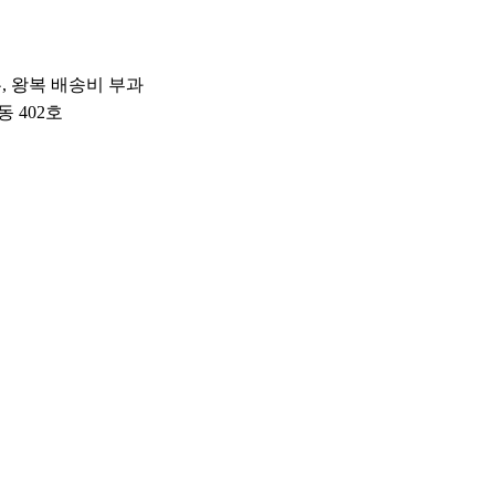
우, 왕복 배송비 부과
동 402호
.
 수령자 주소, 수령자 연락처 등 개인정보를 직배송사 및 택배사로
내용
[상세설명참조]
식품의 유형:상세정보별도표시