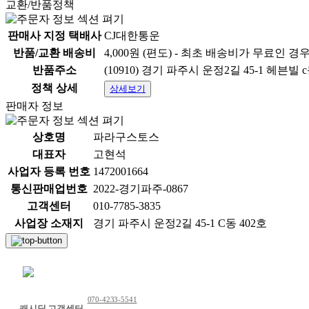
교환/반품정책
판매사 지정 택배사
CJ대한통운
반품/교환 배송비
4,000원 (편도) - 최초 배송비가 무료인 경
반품주소
(10910) 경기 파주시 운정2길 45-1 헤븐빌 c
정책 상세
상세보기
본 상품은 공급사(제조, 유통사)에서 직배송되는 상품입니다
판매자 정보
고객님 주문 시 상품 출고, 택배 발송을 위하여 수령자 명,
주문처리 및 택배 발송 이외의 용도로는 사용하지 않습니다.
위 내용을 확인 후 동의하였을 때 주문해 주세요.
상호명
파라구스토스
대표자
고현석
직배송 회사명: 대웅에이젠시
사업자 등록 번호
1472001664
택배사명: 롯데택배
통신판매업번호
2022-경기파주-0867
상품 정보고시
고객센터
010-7785-3835
항목
사업장 소재지
경기 파주시 운정2길 45-1 C동 402호
1.식품등의표시·광고에관한법률에 따른 표시사항
1-1.제품명
채팅 문의하기
1-2.식품의 유형
070-4233-5541
캐시딜 고객센터