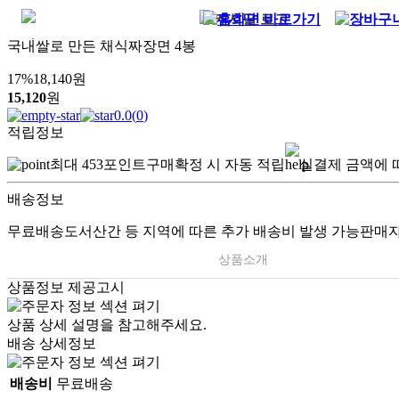
국내쌀로 만든 채식짜장면 4봉
17
%
18,140
원
15,120
원
0.0
(
0
)
적립정보
최대
453
포인트
구매확정 시 자동 적립
실결제 금액에 
배송정보
무료배송
도서산간 등 지역에 따른 추가 배송비 발생 가능
판매자
상품소개
상품정보 제공고시
상품 상세 설명을 참고해주세요.
배송 상세정보
배송비
무료배송