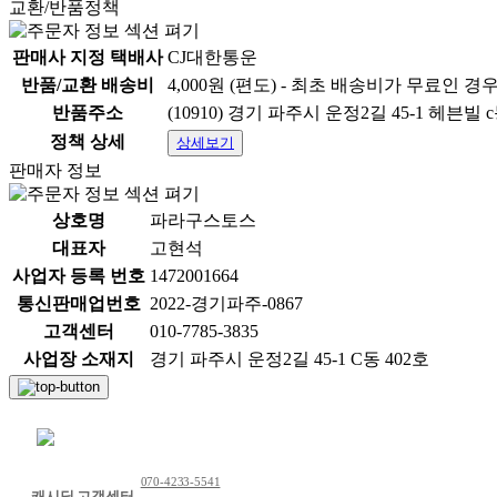
교환/반품정책
판매사 지정 택배사
CJ대한통운
반품/교환 배송비
4,000원 (편도) - 최초 배송비가 무료인 경
반품주소
(10910) 경기 파주시 운정2길 45-1 헤븐빌 c
정책 상세
상세보기
판매자 정보
상호명
파라구스토스
대표자
고현석
사업자 등록 번호
1472001664
통신판매업번호
2022-경기파주-0867
고객센터
010-7785-3835
사업장 소재지
경기 파주시 운정2길 45-1 C동 402호
채팅 문의하기
070-4233-5541
캐시딜 고객센터