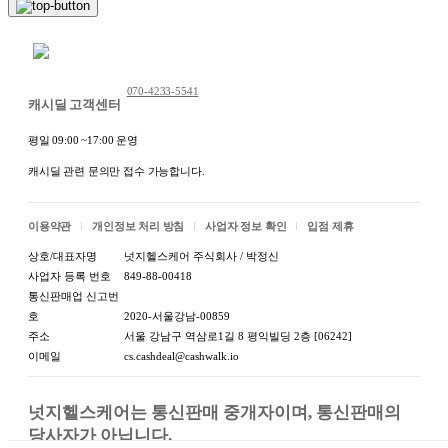
채팅 문의하기
070-4233-5541
캐시딜 고객센터
평일 09:00 ~17:00 운영
캐시딜 관련 문의만 접수 가능합니다.
이용약관
개인정보 처리 방침
사업자 정보 확인
입점 제휴
상호/대표자명
넛지헬스케어 주식회사 / 박정신
사업자 등록 번호
849-88-00418
통신판매업 신고번
호
2020-서울강남-00859
주소
서울 강남구 역삼로1길 8 평익빌딩 2층 [06242]
이메일
cs.cashdeal@cashwalk.io
넛지헬스케어는 통신판매 중개자이며, 통신판매의 
당사자가 아닙니다.

상품 정보고시