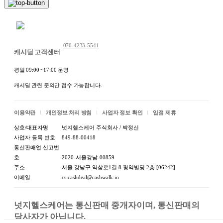
제조국
보별도표기
제조자:상세정보별도표기 /
채팅 문의하기
제조자/수입처
수입자:상세정보별도표기
070-4233-5541
캐시딜 고객센터
A/S 책임자와 전화번
A/S 책임자와 전화번호 또는
호 또는 소비자 상담
소비자상담 관련 전화번호:
평일 09:00 ~17:00 운영
관련 전화번호
상세정보별도표기
캐시딜 관련 문의만 접수 가능합니다.
이용약관
개인정보 처리 방침
사업자 정보 확인
입점 제휴
상호/대표자명
넛지헬스케어 주식회사 / 박정신
사업자 등록 번호
849-88-00418
통신판매업 신고번
호
2020-서울강남-00859
주소
서울 강남구 역삼로1길 8 평익빌딩 2층 [06242]
이메일
cs.cashdeal@cashwalk.io
넛지헬스케어는 통신판매 중개자이며, 통신판매의 
당사자가 아닙니다.
