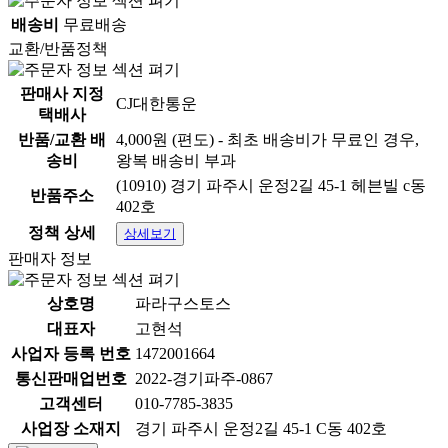
배송비
무료배송
교환/반품정책
판매사 지정
CJ대한통운
택배사
반품/교환 배
4,000원 (편도) - 최초 배송비가 무료인 경우,
송비
왕복 배송비 부과
(10910) 경기 파주시 운정2길 45-1 헤븐빌 c동
반품주소
상품 정보고시
402호
정책 상세
상세보기
항목
내용
판매자 정보
품명:상세정보별도표기 / 모
품명 및 모델명
델명:상세정보별도표기
상호명
파라구스토스
대표자
고현석
법에 의한 인증·허가
법에 의한 인증·허가 등을 받
사업자 등록 번호
1472001664
등을 받았음을 확인할
았음을 확인할 수 있는 경우
통신판매업번호
수 있는 경우 그에 대
2022-경기파주-0867
그에 대한 사항:상세정보별
한 사항
도표기
고객센터
010-7785-3835
사업장 소재지
경기 파주시 운정2길 45-1 C동 402호
제조국 또는 원산지:상세정