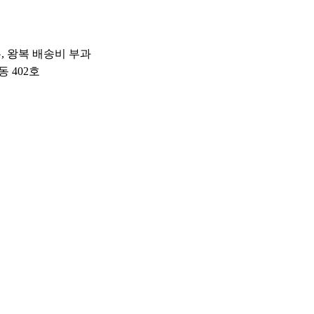
우, 왕복 배송비 부과
동 402호
내용
상세설명참조]