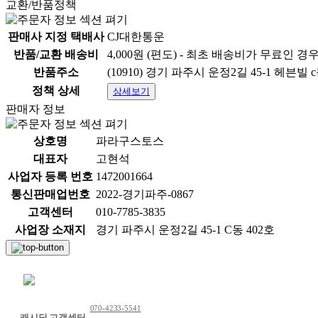
교환/반품정책
판매사 지정 택배사
CJ대한통운
반품/교환 배송비
4,000원 (편도) - 최초 배송비가 무료인 경
반품주소
(10910) 경기 파주시 운정2길 45-1 헤븐빌 c
정책 상세
상세보기
판매자 정보
상호명
파라구스토스
대표자
고현석
사업자 등록 번호
1472001664
통신판매업번호
2022-경기파주-0867
고객센터
010-7785-3835
사업장 소재지
경기 파주시 운정2길 45-1 C동 402호
상품 정보고시
항목
채팅 문의하기
1.식품등의표시·광고에관한법률에 따른 표시사항
[
070-4233-5541
캐시딜 고객센터