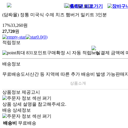
(담짜몰) 정통 미국식 수제 치즈 햄버거 밀키트 3인분
17
%
33,260
원
27,720
원
0.0
(
0
)
적립정보
최대
831
포인트
구매확정 시 자동 적립
실결제 금액에 
배송정보
무료배송
도서산간 등 지역에 따른 추가 배송비 발생 가능
판매자
상품소개
상품정보 제공고시
상품 상세 설명을 참고해주세요.
배송 상세정보
배송비
무료배송