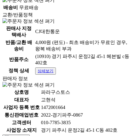
배송비
무료배송
교환/반품정책
판매사 지정
CJ대한통운
택배사
반품/교환 배
4,000원 (편도) - 최초 배송비가 무료인 경우,
송비
왕복 배송비 부과
상품 정보고시
(10910) 경기 파주시 운정2길 45-1 헤븐빌 c동
반품주소
항목
내용
402호
정책 상세
상세보기
품명:상세정보별도표기 / 모
품명 및 모델명
판매자 정보
델명:상세정보별도표기
상호명
파라구스토스
법에 의한 인증·허가
법에 의한 인증·허가 등을 받
등을 받았음을 확인할
았음을 확인할 수 있는 경우
대표자
고현석
수 있는 경우 그에 대
그에 대한 사항:상세정보별
사업자 등록 번호
1472001664
한 사항
도표기
통신판매업번호
2022-경기파주-0867
고객센터
010-7785-3835
제조국 또는 원산지:상세정
제조국
보별도표기
사업장 소재지
경기 파주시 운정2길 45-1 C동 402호