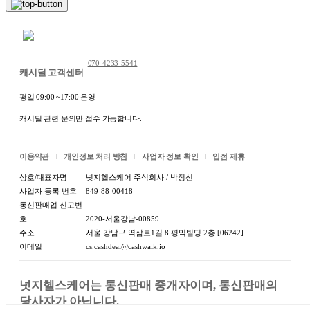
제조자:상세정보별도표기 /
제조자/수입처
수입자:상세정보별도표기
채팅 문의하기
A/S 책임자와 전화번
A/S 책임자와 전화번호 또는
070-4233-5541
호 또는 소비자 상담
소비자상담 관련 전화번호:
캐시딜 고객센터
관련 전화번호
상세정보별도표기
평일 09:00 ~17:00 운영
캐시딜 관련 문의만 접수 가능합니다.
이용약관
개인정보 처리 방침
사업자 정보 확인
입점 제휴
상호/대표자명
넛지헬스케어 주식회사 / 박정신
사업자 등록 번호
849-88-00418
통신판매업 신고번
호
2020-서울강남-00859
주소
서울 강남구 역삼로1길 8 평익빌딩 2층 [06242]
이메일
cs.cashdeal@cashwalk.io
넛지헬스케어는 통신판매 중개자이며, 통신판매의 
당사자가 아닙니다.
