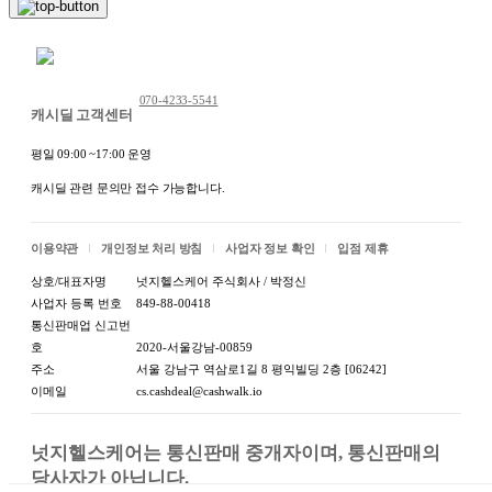
제조국 또는 원산지:상세정
제조국
보별도표기
채팅 문의하기
제조자:상세정보별도표기 /
제조자/수입처
수입자:상세정보별도표기
070-4233-5541
캐시딜 고객센터
A/S 책임자와 전화번
A/S 책임자와 전화번호 또는
평일 09:00 ~17:00 운영
호 또는 소비자 상담
소비자상담 관련 전화번호:
관련 전화번호
상세정보별도표기
캐시딜 관련 문의만 접수 가능합니다.
이용약관
개인정보 처리 방침
사업자 정보 확인
입점 제휴
상호/대표자명
넛지헬스케어 주식회사 / 박정신
사업자 등록 번호
849-88-00418
통신판매업 신고번
호
2020-서울강남-00859
주소
서울 강남구 역삼로1길 8 평익빌딩 2층 [06242]
이메일
cs.cashdeal@cashwalk.io
넛지헬스케어는 통신판매 중개자이며, 통신판매의 
당사자가 아닙니다.
