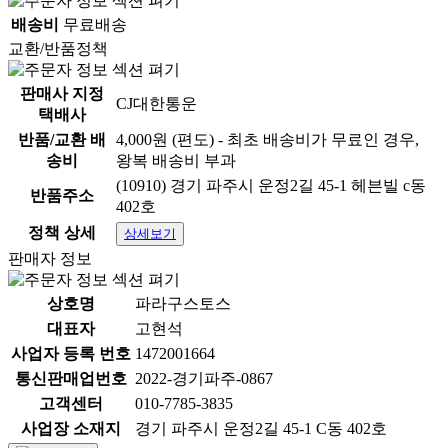
배송비
무료배송
교환/반품정책
판매사 지정
CJ대한통운
택배사
반품/교환 배
4,000원 (편도) - 최초 배송비가 무료인 경우,
송비
왕복 배송비 부과
(10910) 경기 파주시 운정2길 45-1 헤븐빌 c동
반품주소
402호
상품 정보고시
정책 상세
상세보기
항목
내용
판매자 정보
품명:상세정보별도표기 / 모
상호명
파라구스토스
품명 및 모델명
델명:상세정보별도표기
대표자
고현석
사업자 등록 번호
1472001664
법에 의한 인증·허가
법에 의한 인증·허가 등을 받
등을 받았음을 확인할
았음을 확인할 수 있는 경우
통신판매업번호
2022-경기파주-0867
수 있는 경우 그에 대
그에 대한 사항:상세정보별
고객센터
010-7785-3835
한 사항
도표기
사업장 소재지
경기 파주시 운정2길 45-1 C동 402호