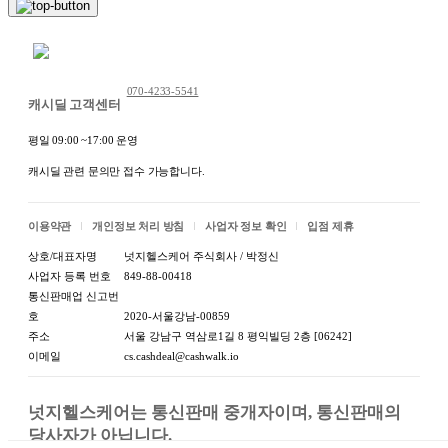
(수입품의 경우 생산
보에 별도 표기 / 수입자 및
자,수입자 및 제조국)
제조국:상품 상세정보에 별
채팅 문의하기
도 표기
070-4233-5541
1-4.제조연월일,유통
제조연월일:수시로 생산되는
캐시딜 고객센터
기한 또는 품질유지기
제품 / 소비기한:제조일로부
한
터 3년
평일 09:00 ~17:00 운영
캐시딜 관련 문의만 접수 가능합니다.
포장단위별 용량(중량):상품
1-5.포장단위별 내용
상세정보에 별도 표기 / 포장
물의 용량(중량),수량
단위별 수량:상품 상세정보
이용약관
개인정보 처리 방침
사업자 정보 확인
입점 제휴
에 별도 표기
상호/대표자명
넛지헬스케어 주식회사 / 박정신
사업자 등록 번호
849-88-00418
1-6.원재료명 및 함량
원재료명:상품 상세정보에
통신판매업 신고번
(농수산물의 원산지
별도 표기|함량:상품 상세정
호
2020-서울강남-00859
표시에 관한 법률에
보에 별도 표기|원산지:상품
주소
서울 강남구 역삼로1길 8 평익빌딩 2층 [06242]
따른 원산지 표시 포
상세정보에 별도 표기
이메일
cs.cashdeal@cashwalk.io
함)
1-7.영양성분(식품등
넛지헬스케어는 통신판매 중개자이며, 통신판매의 
의표시·광고에관한법
당사자가 아닙니다.

영양성분:상품 상세정보에
률에 따른 영양성분