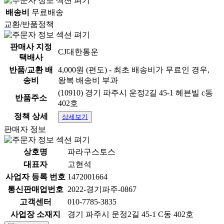
배송비
무료배송
교환/반품정책
판매사 지정
CJ대한통운
택배사
반품/교환 배
4,000원 (편도) - 최초 배송비가 무료인 경우,
송비
왕복 배송비 부과
상품 정보고시
(10910) 경기 파주시 운정2길 45-1 헤븐빌 c동
반품주소
항목
내용
402호
정책 상세
상세보기
1.식품등의표시·광고
판매자 정보
에관한법률에 따른 표
[상세설명참조]
시사항
상호명
파라구스토스
1-1.제품명
제품명:상세정보별도표기
대표자
고현석
사업자 등록 번호
1472001664
식품의 유형:상품 상세정보
1-2.식품의 유형
통신판매업번호
2022-경기파주-0867
에 별도 표기
고객센터
010-7785-3835
생산자:상품 상세정보에 별
사업장 소재지
경기 파주시 운정2길 45-1 C동 402호
1-3.생산자 및 소재지
도 표기 / 소재지:상품 상세정