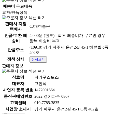
배송비
무료배송
교환/반품정책
판매사 지정
CJ대한통운
택배사
반품/교환 배
4,000원 (편도) - 최초 배송비가 무료인 경우,
송비
왕복 배송비 부과
(10910) 경기 파주시 운정2길 45-1 헤븐빌 c동
반품주소
402호
정책 상세
상세보기
판매자 정보
상호명
파라구스토스
대표자
고현석
사업자 등록 번호
1472001664
통신판매업번호
2022-경기파주-0867
고객센터
010-7785-3835
사업장 소재지
경기 파주시 운정2길 45-1 C동 402호