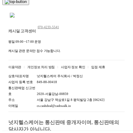
상품 정보고시
항목
내용
채팅 문의하기
품명:상품페이지
070-4233-5541
1. 품명 및 모델명
참고 / 모델명:상
캐시딜 고객센터
품페이지참고
평일 09:00 ~17:00 운영
크기:상품페이지
캐시딜 관련 문의만 접수 가능합니다.
2. 크기
참고
색상:상품페이지
이용약관
개인정보 처리 방침
사업자 정보 확인
입점 제휴
3. 색상
참고
상호/대표자명
넛지헬스케어 주식회사 / 박정신
사업자 등록 번호
849-88-00418
재질:상품페이지
4. 재질
통신판매업 신고번
참고
호
2020-서울강남-00859
주소
서울 강남구 역삼로1길 8 평익빌딩 2층 [06242]
제품 구성:상품페
5. 제품 구성
이메일
cs.cashdeal@cashwalk.io
이지참고
출시년월:상품페
넛지헬스케어는 통신판매 중개자이며, 통신판매의 
6. 동일모델의 출시년월
이지참고
당사자가 아닙니다.
