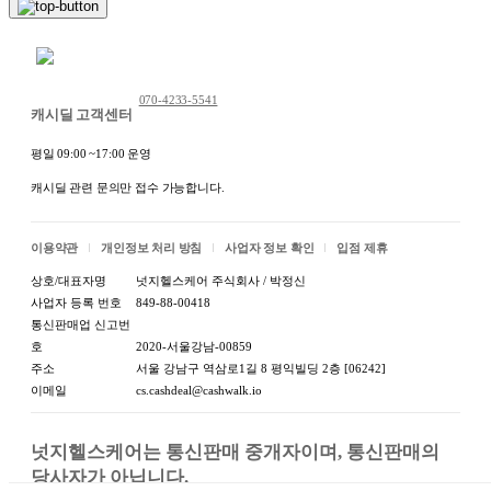
채팅 문의하기
070-4233-5541
캐시딜 고객센터
평일 09:00 ~17:00 운영
상품 정보고시
캐시딜 관련 문의만 접수 가능합니다.
항목
내용
품명:상세정보별도표기 / 모
이용약관
개인정보 처리 방침
사업자 정보 확인
입점 제휴
품명 및 모델명
델명:상세정보별도표기
상호/대표자명
넛지헬스케어 주식회사 / 박정신
사업자 등록 번호
849-88-00418
법에 의한 인증·허가
법에 의한 인증·허가 등을 받
통신판매업 신고번
등을 받았음을 확인할
았음을 확인할 수 있는 경우
호
2020-서울강남-00859
수 있는 경우 그에 대
그에 대한 사항:상세정보별
주소
서울 강남구 역삼로1길 8 평익빌딩 2층 [06242]
한 사항
도표기
이메일
cs.cashdeal@cashwalk.io
제조국 또는 원산지:상세정
제조국
보별도표기
넛지헬스케어는 통신판매 중개자이며, 통신판매의 
당사자가 아닙니다.

제조자:상세정보별도표기 /