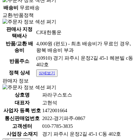
배송비
무료배송
교환/반품정책
판매사 지정
CJ대한통운
택배사
반품/교환 배
4,000원 (편도) - 최초 배송비가 무료인 경우,
송비
왕복 배송비 부과
(10910) 경기 파주시 운정2길 45-1 헤븐빌 c동
반품주소
402호
정책 상세
상세보기
판매자 정보
상호명
파라구스토스
대표자
고현석
사업자 등록 번호
1472001664
통신판매업번호
2022-경기파주-0867
고객센터
010-7785-3835
사업장 소재지
경기 파주시 운정2길 45-1 C동 402호