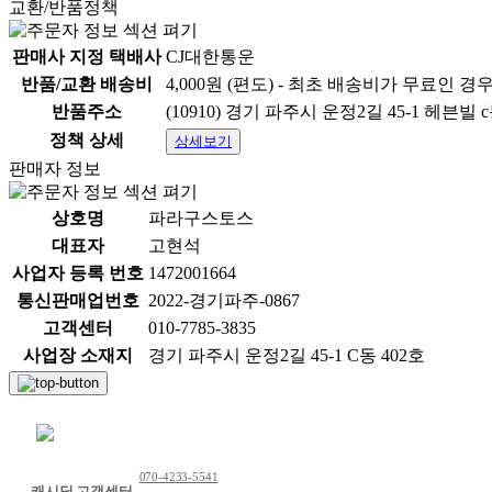
교환/반품정책
판매사 지정 택배사
CJ대한통운
반품/교환 배송비
4,000원 (편도) - 최초 배송비가 무료인 경
반품주소
(10910) 경기 파주시 운정2길 45-1 헤븐빌 c
상품 정보고시
정책 상세
상세보기
항목
판매자 정보
1.식품등의표시·광고에관한법률에 따른 표시사항
상호명
파라구스토스
1-1.제품명
대표자
고현석
사업자 등록 번호
1472001664
1-2.식품의 유형
통신판매업번호
2022-경기파주-0867
고객센터
010-7785-3835
1-3.생산자 및 소재지(수입품의 경우 생산자,수입자 및 제조
사업장 소재지
경기 파주시 운정2길 45-1 C동 402호
1-4.제조연월일,유통기한 또는 품질유지기한
채팅 문의하기
1-5.포장단위별 내용물의 용량(중량),수량
070-4233-5541
1-6.원재료명 및 함량(농수산물의 원산지 표시에 관한 법률
캐시딜 고객센터