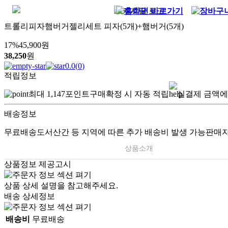
트롤리피자햄버거젤리세트 피자(5개)+햄버거(5개)
17
%
45,900
원
38,250
원
0.0
(
0
)
적립정보
최대
1,147
포인트
구매확정 시 자동 적립
실결제 금액에
배송정보
무료배송
도서산간 등 지역에 따른 추가 배송비 발생 가능
판매자
상품소개
상품정보 제공고시
상품 상세 설명을 참고해주세요.
배송 상세정보
배송비
무료배송