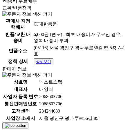
배송비
무료배송
교환/반품정책
판매사 지정
CJ대한통운
택배사
반품/교환 배
6,000원 (편도) - 최초 배송비가 무료인 경우,
송비
왕복 배송비 부과
(05116) 서울 광진구 광나루로56길 85 5층 A-1
반품주소
호
정책 상세
상세보기
판매자 정보
상호명
넥스트스텝
대표자
배양식
사업자 등록 번호
2068603706
통신판매업번호
2068603706
고객센터
234244080
사업장 소재지
서울 광진구 광나루로56길 85