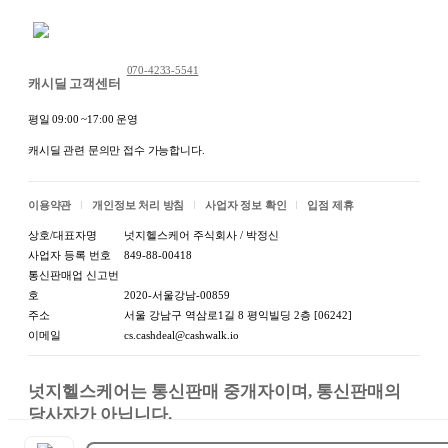
채팅 문의하기
070-4233-5541
캐시딜 고객센터
평일 09:00 ~17:00 운영
캐시딜 관련 문의만 접수 가능합니다.
이용약관
개인정보 처리 방침
사업자 정보 확인
입점 제휴
상호/대표자명
넛지헬스케어 주식회사 / 박정신
사업자 등록 번호
849-88-00418
통신판매업 신고번
호
2020-서울강남-00859
주소
서울 강남구 역삼로1길 8 평익빌딩 2층 [06242]
이메일
cs.cashdeal@cashwalk.io
넛지헬스케어는 통신판매 중개자이며, 통신판매의 
당사자가 아닙니다.

상품, 상품정보, 거래에 관한 의무와 책임은 판매자에