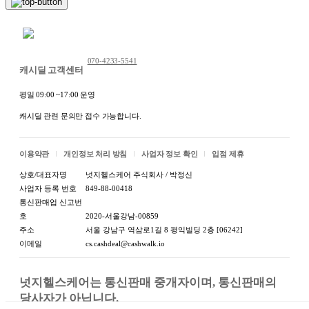
채팅 문의하기
070-4233-5541
캐시딜 고객센터
평일 09:00 ~17:00 운영
캐시딜 관련 문의만 접수 가능합니다.
이용약관
개인정보 처리 방침
사업자 정보 확인
입점 제휴
상호/대표자명
넛지헬스케어 주식회사 / 박정신
사업자 등록 번호
849-88-00418
통신판매업 신고번
호
2020-서울강남-00859
주소
서울 강남구 역삼로1길 8 평익빌딩 2층 [06242]
이메일
cs.cashdeal@cashwalk.io
넛지헬스케어는 통신판매 중개자이며, 통신판매의 
당사자가 아닙니다.
