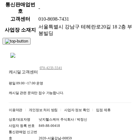
통신판매업번
-
호
고객센터
010-8698-7431
서울특별시 강남구 테헤란로20길 18 2층 부
사업장 소재지
봉빌딩
채팅 문의하기
070-4233-5541
캐시딜 고객센터
평일 09:00 ~17:00 운영
캐시딜 관련 문의만 접수 가능합니다.
이용약관
개인정보 처리 방침
사업자 정보 확인
입점 제휴
상호/대표자명
넛지헬스케어 주식회사 / 박정신
사업자 등록 번호
849-88-00418
통신판매업 신고번
호
2020-서울강남-00859