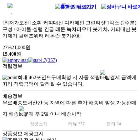
[최저가도전] 소휘 커피대신 디카페인 그린티샷 1박스 (2주분)
구성 / 아이돌·셀럽 긴급 레몬 녹차파우더 붓기차, 커피대신 붓
기제거 클렌즈워터 레몬즙 붓기완화
27
%
21,000
원
15,400
원
4.7
(
357
)
적립정보
최대
462
포인트
구매확정 시 자동 적립
실결제 금액에
따라 적립금액이 달라질 수 있습니다.
배송정보
무료배송
도서산간 등 지역에 따른 추가 배송비 발생 가능
판매
자 배송
구매 후 2일 이내 배송시작
상품소개
리뷰 357
문의 24
상품정보 제공고시