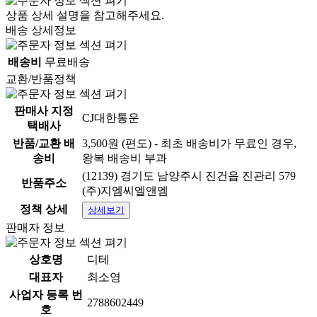
상품 상세 설명을 참고해주세요.
배송 상세정보
배송비
무료배송
교환/반품정책
판매사 지정
CJ대한통운
택배사
반품/교환 배
3,500원 (편도) - 최초 배송비가 무료인 경우,
송비
왕복 배송비 부과
(12139) 경기도 남양주시 진건읍 진관리 579
반품주소
(주)지엠씨엘앤엠
정책 상세
상세보기
판매자 정보
상호명
디테
대표자
최소영
사업자 등록 번
2788602449
호