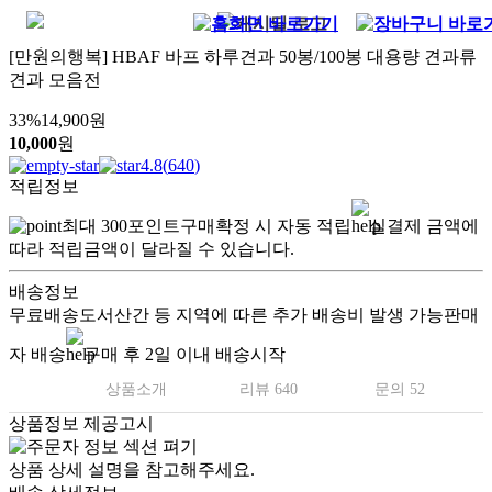
[만원의행복] HBAF 바프 하루견과 50봉/100봉 대용량 견과류
견과 모음전
33
%
14,900
원
10,000
원
4.8
(
640
)
적립정보
최대
300
포인트
구매확정 시 자동 적립
실결제 금액에
따라 적립금액이 달라질 수 있습니다.
배송정보
무료배송
도서산간 등 지역에 따른 추가 배송비 발생 가능
판매
자 배송
구매 후 2일 이내 배송시작
상품소개
리뷰 640
문의 52
상품정보 제공고시
상품 상세 설명을 참고해주세요.