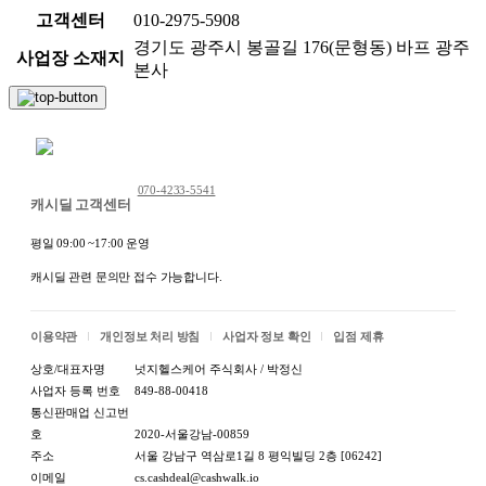
고객센터
010-2975-5908
경기도 광주시 봉골길 176(문형동) 바프 광주
사업장 소재지
본사
채팅 문의하기
070-4233-5541
캐시딜 고객센터
평일 09:00 ~17:00 운영
캐시딜 관련 문의만 접수 가능합니다.
이용약관
개인정보 처리 방침
사업자 정보 확인
입점 제휴
상호/대표자명
넛지헬스케어 주식회사 / 박정신
사업자 등록 번호
849-88-00418
통신판매업 신고번
호
2020-서울강남-00859
주소
서울 강남구 역삼로1길 8 평익빌딩 2층 [06242]
이메일
cs.cashdeal@cashwalk.io