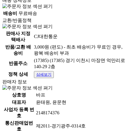
배송 상세정보
배송비
무료배송
교환/반품정책
판매사 지정
CJ대한통운
택배사
반품/교환 배
3,000원 (편도) - 최초 배송비가 무료인 경우,
송비
왕복 배송비 부과
(17385) (17385) 경기 이천시 마장면 억만리로
반품주소
140-29 2층
정책 상세
상세보기
판매자 정보
상호명
바프
대표자
윤태원, 윤문현
사업자 등록 번
2148174376
호
통신판매업번
제2011-경기광주-0314호
호