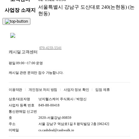
서울특별시 강남구 도산대로 240(논현동) (논
사업장 소재지
현동)
채팅 문의하기
070-4233-5541
캐시딜 고객센터
평일 09:00 ~17:00 운영
캐시딜 관련 문의만 접수 가능합니다.
이용약관
개인정보 처리 방침
사업자 정보 확인
입점 제휴
상호/대표자명
넛지헬스케어 주식회사 / 박정신
사업자 등록 번호
849-88-00418
통신판매업 신고번
호
2020-서울강남-00859
주소
서울 강남구 역삼로1길 8 평익빌딩 2층 [06242]
이메일
cs.cashdeal@cashwalk.io