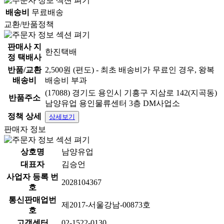
배송비
무료배송
교환/반품정책
판매사 지
한진택배
정 택배사
반품/교환
2,500원 (편도) - 최초 배송비가 무료인 경우, 왕복
배송비
배송비 부과
(17088) 경기도 용인시 기흥구 지삼로 142(지곡동)
반품주소
남양유업 용인물류센터 3층 DM사업소
정책 상세
상세보기
판매자 정보
상호명
남양유업
대표자
김승언
사업자 등록 번
2028104367
호
통신판매업번
제2017-서울강남-00873호
호
고객센터
02-1522-0130