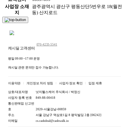
사업장 소재
광주광역시 광산구 평동산단5번우로 18(월전
지
동) 산지로드
채팅 문의하기
070-4233-5541
캐시딜 고객센터
평일 09:00 ~17:00 운영
캐시딜 관련 문의만 접수 가능합니다.
이용약관
개인정보 처리 방침
사업자 정보 확인
입점 제휴
상호/대표자명
넛지헬스케어 주식회사 / 박정신
사업자 등록 번호
849-88-00418
통신판매업 신고번
호
2020-서울강남-00859
주소
서울 강남구 역삼로1길 8 평익빌딩 2층 [06242]
이메일
cs.cashdeal@cashwalk.io