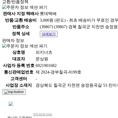
교환/반품정책
판매사 지정 택배사
롯데택배
반품/교환 배송비
3,000원 (편도) - 최초 배송비가 무료인 경
반품주소
(39867) (39867) 경북 칠곡군 지천면 송정원
정책 상세
상세보기
판매자 정보
상호명
피키너츠
대표자
문상원
사업자 등록 번호
6921901682
통신판매업번호
제 2024-경부칠곡-0199호
고객센터
-
사업장 소재지
경상북도 칠곡군 지천면 송정원곡길 53 진
채팅 문의하기
070-4233-5541
캐시딜 고객센터