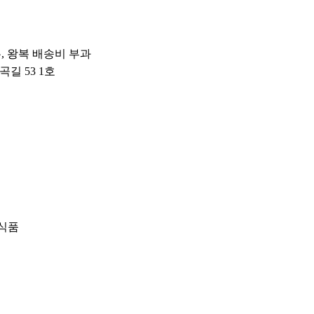
우, 왕복 배송비 부과
곡길 53 1호
미식품
*제품 품질 비교를 위해 일부 아몬드만을 촬영한 영상입니다.