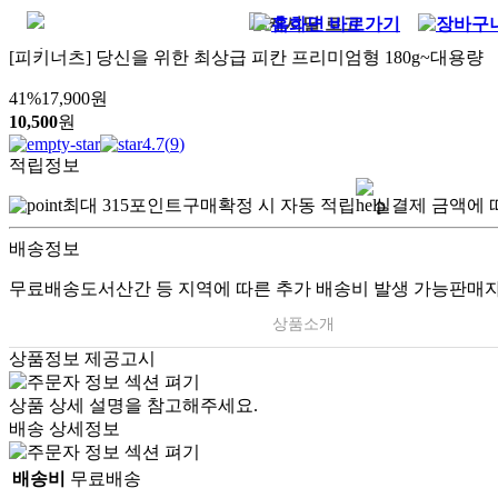
[피키너츠] 당신을 위한 최상급 피칸 프리미엄형 180g~대용량
41
%
17,900
원
10,500
원
4.7
(
9
)
적립정보
최대
315
포인트
구매확정 시 자동 적립
실결제 금액에 
배송정보
무료배송
도서산간 등 지역에 따른 추가 배송비 발생 가능
판매자
상품소개
상품정보 제공고시
상품 상세 설명을 참고해주세요.
배송 상세정보
배송비
무료배송