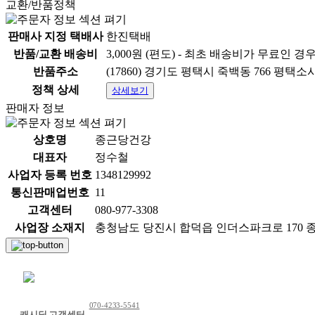
교환/반품정책
판매사 지정 택배사
한진택배
반품/교환 배송비
3,000원 (편도) - 최초 배송비가 무료인 경
반품주소
(17860) 경기도 평택시 죽백동 766 평
정책 상세
상세보기
판매자 정보
상호명
종근당건강
대표자
정수철
사업자 등록 번호
1348129992
통신판매업번호
11
고객센터
080-977-3308
사업장 소재지
충청남도 당진시 합덕읍 인더스파크로 170
채팅 문의하기
070-4233-5541
캐시딜 고객센터