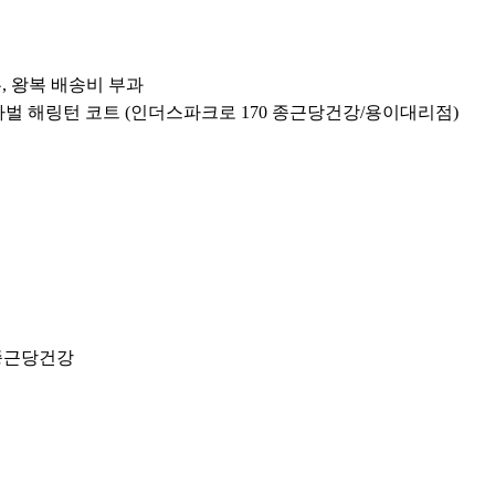
우, 왕복 배송비 부과
택소사벌 해링턴 코트 (인더스파크로 170 종근당건강/용이대리점)
 종근당건강