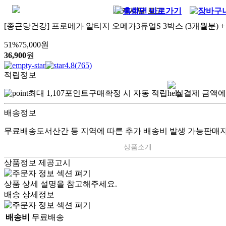
[종근당건강] 프로메가 알티지 오메가3듀얼S 3박스 (3개월분) + 
51
%
75,000
원
36,900
원
4.8
(
765
)
적립정보
최대
1,107
포인트
구매확정 시 자동 적립
실결제 금액에
배송정보
무료배송
도서산간 등 지역에 따른 추가 배송비 발생 가능
판매자
상품소개
상품정보 제공고시
상품 상세 설명을 참고해주세요.
배송 상세정보
배송비
무료배송