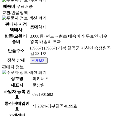
배송비
무료배송
교환/반품정책
판매사 지정
롯데택배
택배사
반품/교환 배
3,000원 (편도) - 최초 배송비가 무료인 경우,
송비
왕복 배송비 부과
(39867) (39867) 경북 칠곡군 지천면 송정원곡
반품주소
길 53 1호
정책 상세
상세보기
판매자 정보
상호명
피키너츠
대표자
문상원
사업자 등록 번
6921901682
호
통신판매업번
제 2024-경부칠곡-0199호
호
고객센터
-