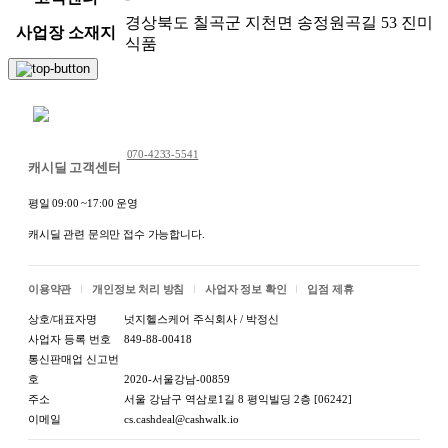
경상북도 칠곡군 지천면 송정원곡길 53 진미
사업장 소재지
식품
채팅 문의하기
070-4233-5541
캐시딜 고객센터
평일 09:00 ~17:00 운영
캐시딜 관련 문의만 접수 가능합니다.
이용약관
개인정보 처리 방침
사업자 정보 확인
입점 제휴
상호/대표자명
넛지헬스케어 주식회사 / 박정신
사업자 등록 번호
849-88-00418
통신판매업 신고번
호
2020-서울강남-00859
주소
서울 강남구 역삼로1길 8 평익빌딩 2층 [06242]
*제품 품질 비교를 위해 일부 아몬드만을 촬영한 영상입
이메일
cs.cashdeal@cashwalk.io
니다.