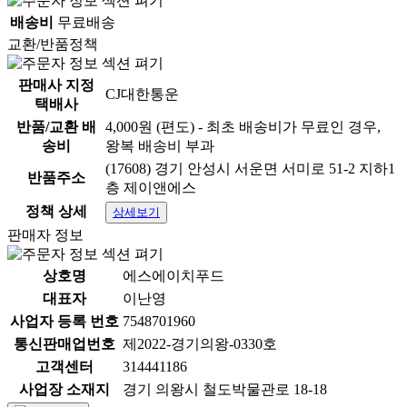
배송비
무료배송
교환/반품정책
판매사 지정
CJ대한통운
택배사
반품/교환 배
4,000원 (편도) - 최초 배송비가 무료인 경우,
송비
왕복 배송비 부과
(17608) 경기 안성시 서운면 서미로 51-2 지하1
반품주소
층 제이앤에스
정책 상세
상세보기
판매자 정보
상호명
에스에이치푸드
대표자
이난영
사업자 등록 번호
7548701960
통신판매업번호
제2022-경기의왕-0330호
고객센터
314441186
사업장 소재지
경기 의왕시 철도박물관로 18-18