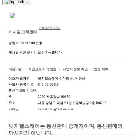
채팅 문의하기
070-4233-5541
캐시딜 고객센터
평일 09:00 ~17:00 운영
캐시딜 관련 문의만 접수 가능합니다.
이용약관
개인정보 처리 방침
사업자 정보 확인
입점 제휴
상호/대표자명
넛지헬스케어 주식회사 / 박정신
사업자 등록 번호
849-88-00418
통신판매업 신고번
호
2020-서울강남-00859
주소
서울 강남구 역삼로1길 8 평익빌딩 2층 [06242]
이메일
cs.cashdeal@cashwalk.io
넛지헬스케어는 통신판매 중개자이며, 통신판매의 
당사자가 아닙니다.
