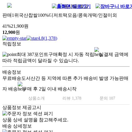
판매1위국산찹쌀100%디저트떡모음/콩쑥개떡/인절미외
41
%
21,900
원
12,900
원
4.8
(
1,378
)
적립정보
최대
387
포인트
구매확정 시 자동 적립
실결제 금액에
따라 적립금액이 달라질 수 있습니다.
배송정보
무료배송
도서산간 등 지역에 따른 추가 배송비 발생 가능
판매
자 배송
구매 후 2일 이내 배송시작
상품소개
리뷰 1,378
문의 107
상품정보 제공고시
상품 상세 설명을 참고해주세요.
배송 상세정보