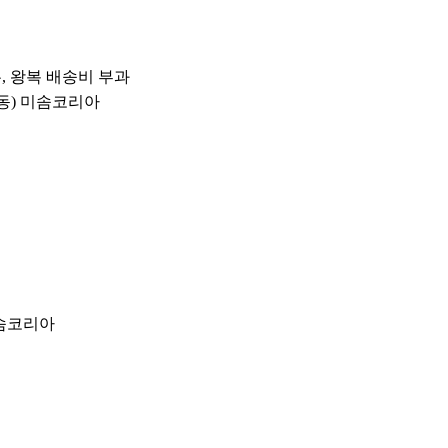
우, 왕복 배송비 부과
율정동) 미솜코리아
미솜코리아