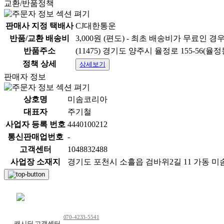
교환/반품정책
판매사 지정 택배사
CJ대한통운
반품/교환 배송비
3,000원 (편도) - 최초 배송비가 무료인 경
반품주소
(11475) 경기도 양주시 율정로 155-56(
정책 상세
상세보기
판매자 정보
상호명
미솜코리아
대표자
주기철
사업자 등록 번호
4440100212
통신판매업번호
-
고객센터
1048832488
사업장 소재지
경기도 포천시 소흘읍 검바위2길 11 가동 
채팅 문의하기
070-4233-5541
캐시딜 고객센터