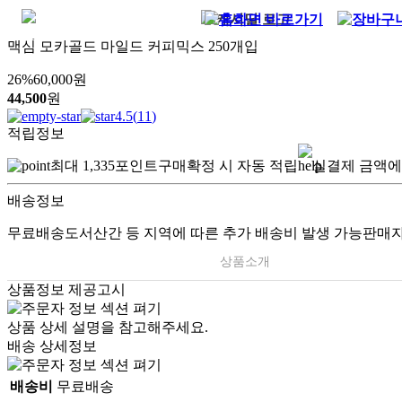
맥심 모카골드 마일드 커피믹스 250개입
26
%
60,000
원
44,500
원
4.5
(
11
)
적립정보
최대
1,335
포인트
구매확정 시 자동 적립
실결제 금액에
배송정보
무료배송
도서산간 등 지역에 따른 추가 배송비 발생 가능
판매자
상품소개
상품정보 제공고시
상품 상세 설명을 참고해주세요.
배송 상세정보
배송비
무료배송