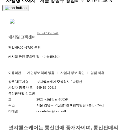
사업장 소재지
서울 성동구 왕십리로 58 1661-4853
채팅 문의하기
070-4233-5541
캐시딜 고객센터
평일 09:00 ~17:00 운영
캐시딜 관련 문의만 접수 가능합니다.
이용약관
개인정보 처리 방침
사업자 정보 확인
입점 제휴
상호/대표자명
넛지헬스케어 주식회사 / 박정신
사업자 등록 번호
849-88-00418
통신판매업 신고번
호
2020-서울강남-00859
주소
서울 강남구 역삼로1길 8 평익빌딩 2층 [06242]
이메일
cs.cashdeal@cashwalk.io
넛지헬스케어는 통신판매 중개자이며, 통신판매의 