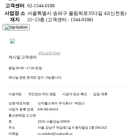
고객센터
02-1544-0188
사업장 소
서울특별시 송파구 올림픽로35다길 42(신천동)
재지
21~23층 (고객센터 : 1544-0188)
채팅 문의하기
070-4233-5541
캐시딜 고객센터
평일 09:00 ~17:00 운영
캐시딜 관련 문의만 접수 가능합니다.
이용약관
개인정보 처리 방침
사업자 정보 확인
입점 제휴
상호/대표자명
넛지헬스케어 주식회사 / 박정신
사업자 등록 번호
849-88-00418
통신판매업 신고번
호
2020-서울강남-00859
주소
서울 강남구 역삼로1길 8 평익빌딩 2층 [06242]
이메일
cs.cashdeal@cashwalk.io