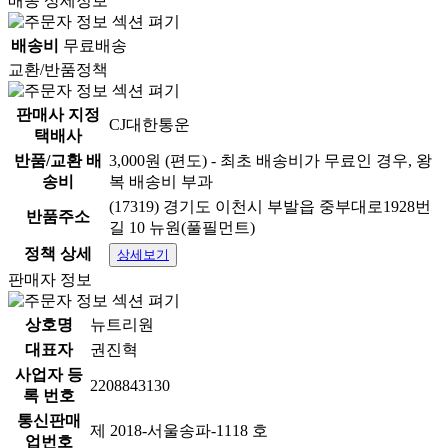
배송 상세정보
배송비
무료배송
교환/반품정책
판매사 지정
CJ대한통운
택배사
반품/교환 배
3,000원 (편도) - 최초 배송비가 무료인 경우, 왕
송비
복 배송비 부과
(17319) 경기도 이천시 부발읍 중부대로1928번
반품주소
길 10 뉴원(풀필먼트)
정책 상세
상세보기
판매자 정보
상호명
뉴트리원
대표자
권진혁
사업자 등
2208843130
록 번호
통신판매
제 2018-서울송파-1118 호
업번호