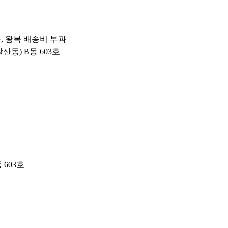
우, 왕복 배송비 부과
갈산동) B동 603호
 603호