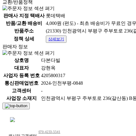
교환/반품정책
판매사 지정 택배사
롯데택배
반품/교환 배송비
4,000원 (편도) - 최초 배송비가 무료인 경
반품주소
(21330) 인천광역시 부평구 주부토로 236(
정책 상세
상세보기
판매자 정보
상호명
다본다빌
대표자
강현옥
사업자 등록 번호
4205800317
통신판매업번호
2024-인천부평-0848
고객센터
-
사업장 소재지
인천광역시 부평구 주부토로 236(갈산동) B동
채팅 문의하기
070-4233-5541
캐시딜 고객센터