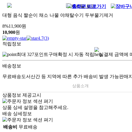
대형 음식 짤순이 채소 나물 야채탈수기 두부물기제거
8
%
11,900
원
10,900
원
4.7
(
3
)
적립정보
최대
327
포인트
구매확정 시 자동 적립
실결제 금액에 
배송정보
무료배송
도서산간 등 지역에 따른 추가 배송비 발생 가능
판매자
상품소개
상품정보 제공고시
상품 상세 설명을 참고해주세요.
배송 상세정보
배송비
무료배송