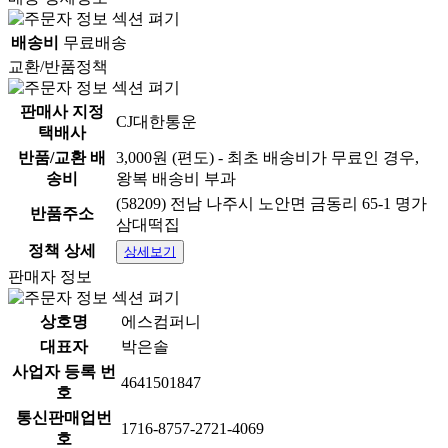
배송비
무료배송
교환/반품정책
판매사 지정
CJ대한통운
택배사
반품/교환 배
3,000원 (편도) - 최초 배송비가 무료인 경우,
송비
왕복 배송비 부과
(58209) 전남 나주시 노안면 금동리 65-1 명가
반품주소
삼대떡집
정책 상세
상세보기
판매자 정보
상호명
에스컴퍼니
대표자
박은솔
사업자 등록 번
4641501847
호
통신판매업번
1716-8757-2721-4069
호