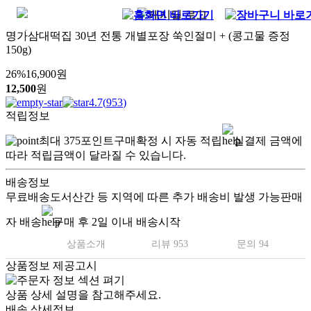
명가삼대떡집 30년 전통 개별포장 쑥인절미 + (콩고물 증정
150g)
26
%
16,900
원
12,500
원
4.7
(
953
)
적립정보
최대
375
포인트
구매확정 시 자동 적립
실결제 금액에
따라 적립금액이 달라질 수 있습니다.
배송정보
무료배송
도서산간 등 지역에 따른 추가 배송비 발생 가능
판매
자 배송
구매 후 2일 이내 배송시작
상품소개
리뷰 953
문의 94
상품정보 제공고시
상품 상세 설명을 참고해주세요.
배송 상세정보