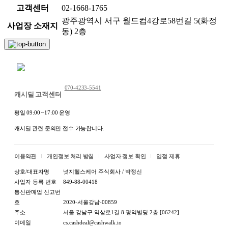
고객센터
02-1668-1765
광주광역시 서구 월드컵4강로58번길 5(화정
사업장 소재지
동) 2층
채팅 문의하기
070-4233-5541
캐시딜 고객센터
평일 09:00 ~17:00 운영
캐시딜 관련 문의만 접수 가능합니다.
이용약관
개인정보 처리 방침
사업자 정보 확인
입점 제휴
상호/대표자명
넛지헬스케어 주식회사 / 박정신
사업자 등록 번호
849-88-00418
통신판매업 신고번
호
2020-서울강남-00859
주소
서울 강남구 역삼로1길 8 평익빌딩 2층 [06242]
이메일
cs.cashdeal@cashwalk.io