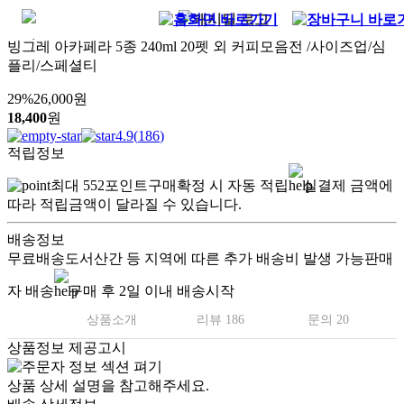
빙그레 아카페라 5종 240ml 20펫 외 커피모음전 /사이즈업/심
플리/스페셜티
29
%
26,000
원
18,400
원
4.9
(
186
)
적립정보
최대
552
포인트
구매확정 시 자동 적립
실결제 금액에
따라 적립금액이 달라질 수 있습니다.
배송정보
무료배송
도서산간 등 지역에 따른 추가 배송비 발생 가능
판매
자 배송
구매 후 2일 이내 배송시작
상품소개
리뷰 186
문의 20
상품정보 제공고시
상품 상세 설명을 참고해주세요.