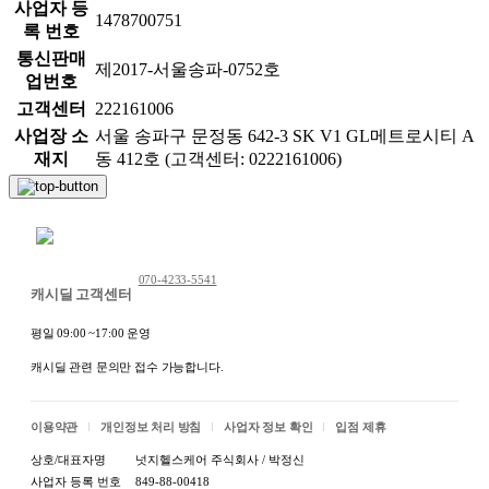
사업자 등
1478700751
록 번호
통신판매
제2017-서울송파-0752호
업번호
고객센터
222161006
사업장 소
서울 송파구 문정동 642-3 SK V1 GL메트로시티 A
재지
동 412호 (고객센터: 0222161006)
채팅 문의하기
070-4233-5541
캐시딜 고객센터
평일 09:00 ~17:00 운영
캐시딜 관련 문의만 접수 가능합니다.
이용약관
개인정보 처리 방침
사업자 정보 확인
입점 제휴
상호/대표자명
넛지헬스케어 주식회사 / 박정신
사업자 등록 번호
849-88-00418