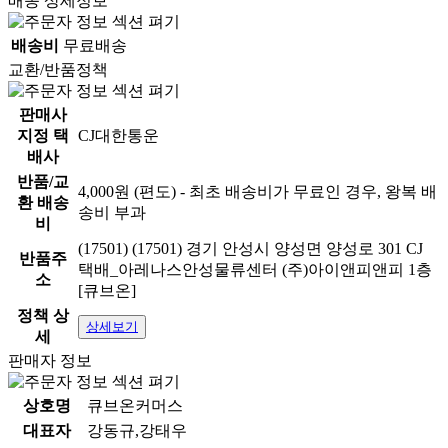
배송 상세정보
배송비
무료배송
교환/반품정책
판매사
지정 택
CJ대한통운
배사
반품/교
4,000원 (편도) - 최초 배송비가 무료인 경우, 왕복 배
환 배송
송비 부과
비
(17501) (17501) 경기 안성시 양성면 양성로 301 CJ
반품주
택배_아레나스안성물류센터 (주)아이앤피앤피 1층
소
[큐브온]
정책 상
상세보기
세
판매자 정보
상호명
큐브온커머스
대표자
강동규,강태우