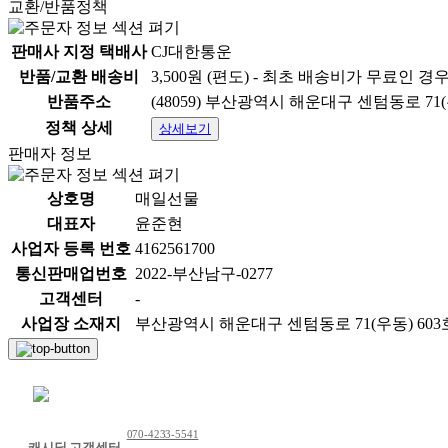
교환/반품정책
판매사 지정 택배사
CJ대한통운
반품/교환 배송비
3,500원 (편도) - 최초 배송비가 무료인 경
반품주소
(48059) 부산광역시 해운대구 센텀동로 71
정책 상세
상세보기
판매자 정보
상호명
매일선물
대표자
윤준현
사업자 등록 번호
4162561700
통신판매업번호
2022-부산남구-0277
고객센터
-
사업장 소재지
부산광역시 해운대구 센텀동로 71(우동) 60
채팅 문의하기
070-4233-5541
캐시딜 고객센터