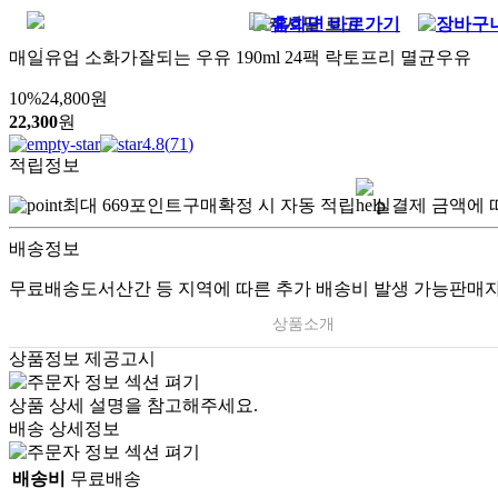
매일유업 소화가잘되는 우유 190ml 24팩 락토프리 멸균우유
10
%
24,800
원
22,300
원
4.8
(
71
)
적립정보
최대
669
포인트
구매확정 시 자동 적립
실결제 금액에 
배송정보
무료배송
도서산간 등 지역에 따른 추가 배송비 발생 가능
판매자
상품소개
상품정보 제공고시
상품 상세 설명을 참고해주세요.
배송 상세정보
배송비
무료배송