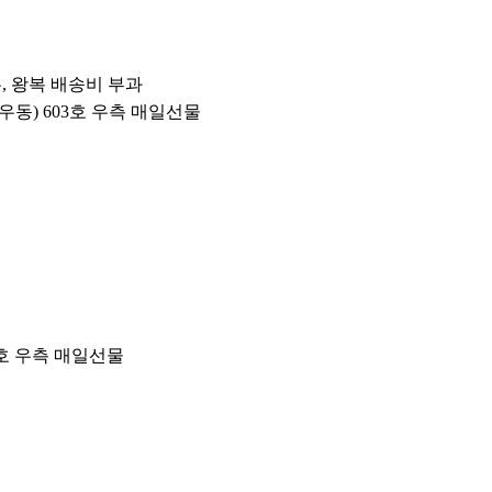
평소 우유를 드시면 배가 아프셨던 분들도
드실 수 있는 유당 0% 락토프리 우유입니다
우, 왕복 배송비 부과
(우동) 603호 우측 매일선물
고소한 우유 본연의 맛과 영양까지 챙겼으며,
언제 어디서나 간편하게 드실 수 있는 멸균우유 입니다
3호 우측 매일선물