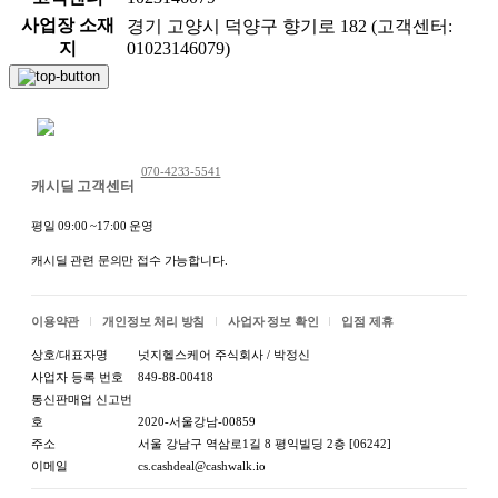
사업장 소재
경기 고양시 덕양구 향기로 182 (고객센터:
지
01023146079)
채팅 문의하기
070-4233-5541
캐시딜 고객센터
평일 09:00 ~17:00 운영
캐시딜 관련 문의만 접수 가능합니다.
이용약관
개인정보 처리 방침
사업자 정보 확인
입점 제휴
상호/대표자명
넛지헬스케어 주식회사 / 박정신
사업자 등록 번호
849-88-00418
통신판매업 신고번
호
2020-서울강남-00859
주소
서울 강남구 역삼로1길 8 평익빌딩 2층 [06242]
이메일
cs.cashdeal@cashwalk.io