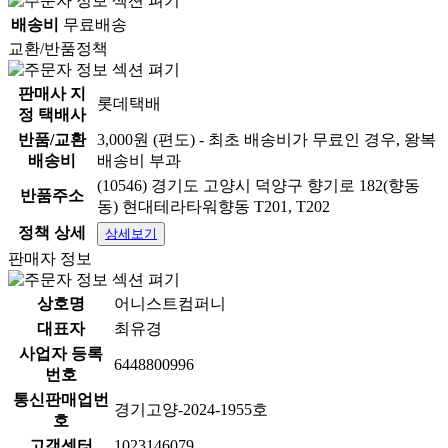
배송비
무료배송
교환/반품정책
판매사 지
롯데택배
정 택배사
반품/교환
3,000원 (편도) - 최초 배송비가 무료인 경우, 왕복
배송비
배송비 부과
(10546) 경기도 고양시 덕양구 향기로 182(향동
반품주소
동) 현대테라타워향동 T201, T202
정책 상세
상세보기
판매자 정보
상호명
어니스트컴퍼니
대표자
최유경
사업자 등록
6448800996
번호
통신판매업번
경기고양-2024-1955호
호
고객센터
1023146079