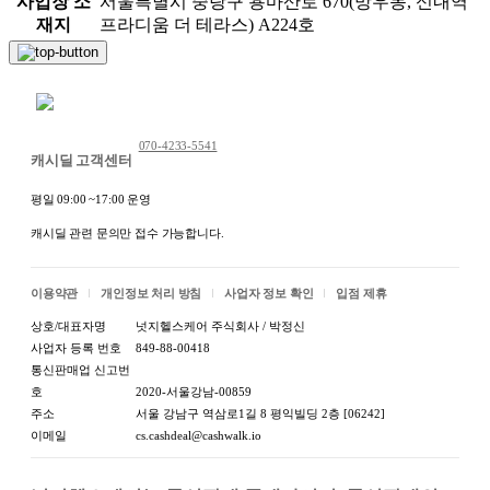
사업장 소
서울특별시 중랑구 용마산로 670(망우동, 신내역
재지
프라디움 더 테라스) A224호
채팅 문의하기
070-4233-5541
캐시딜 고객센터
평일 09:00 ~17:00 운영
캐시딜 관련 문의만 접수 가능합니다.
이용약관
개인정보 처리 방침
사업자 정보 확인
입점 제휴
상호/대표자명
넛지헬스케어 주식회사 / 박정신
사업자 등록 번호
849-88-00418
통신판매업 신고번
호
2020-서울강남-00859
주소
서울 강남구 역삼로1길 8 평익빌딩 2층 [06242]
이메일
cs.cashdeal@cashwalk.io