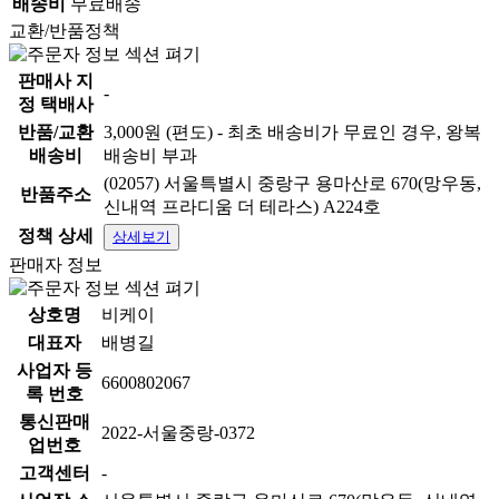
배송비
무료배송
교환/반품정책
판매사 지
-
정 택배사
반품/교환
3,000원 (편도) - 최초 배송비가 무료인 경우, 왕복
배송비
배송비 부과
(02057) 서울특별시 중랑구 용마산로 670(망우동,
반품주소
신내역 프라디움 더 테라스) A224호
정책 상세
상세보기
판매자 정보
상호명
비케이
대표자
배병길
사업자 등
6600802067
록 번호
통신판매
2022-서울중랑-0372
업번호
고객센터
-