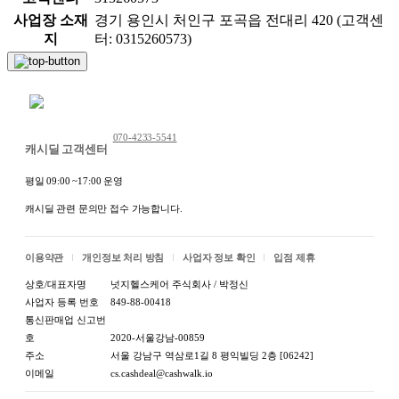
사업장 소재
경기 용인시 처인구 포곡읍 전대리 420 (고객센
지
터: 0315260573)
채팅 문의하기
070-4233-5541
캐시딜 고객센터
평일 09:00 ~17:00 운영
캐시딜 관련 문의만 접수 가능합니다.
이용약관
개인정보 처리 방침
사업자 정보 확인
입점 제휴
상호/대표자명
넛지헬스케어 주식회사 / 박정신
사업자 등록 번호
849-88-00418
통신판매업 신고번
호
2020-서울강남-00859
주소
서울 강남구 역삼로1길 8 평익빌딩 2층 [06242]
이메일
cs.cashdeal@cashwalk.io