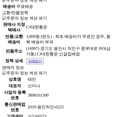
배송비
무료배송
교환/반품정책
판매사 지정
CJ대한통운
택배사
반품/교환
3,000원 (편도) - 최초 배송비가 무료인 경우, 왕
배송비
복 배송비 부과
(16997) 경기도 용인시 처인구 중부대로 993(삼
반품주소
가동) CJ대한통운 신갈집배점
정책 상세
상세보기
판매자 정보
상호명
태민
대표자
신미나
사업자 등록
3898101390
번호
통신판매업
2019-용인처인-0225
번호
고객센터
315260573