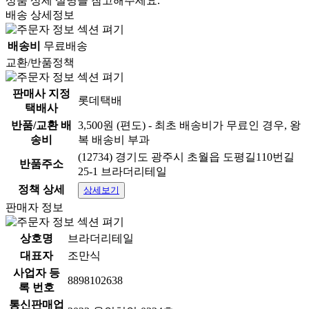
상품 상세 설명을 참고해주세요.
배송 상세정보
배송비
무료배송
교환/반품정책
판매사 지정
롯데택배
택배사
반품/교환 배
3,500원 (편도) - 최초 배송비가 무료인 경우, 왕
송비
복 배송비 부과
(12734) 경기도 광주시 초월읍 도평길110번길
반품주소
25-1 브라더리테일
정책 상세
상세보기
판매자 정보
상호명
브라더리테일
대표자
조만식
사업자 등
8898102638
록 번호
통신판매업