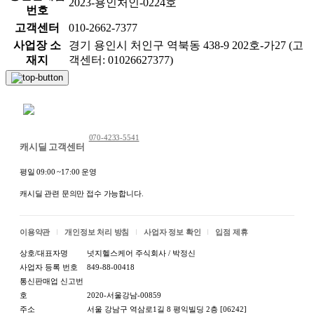
2023-용인처인-0224호
번호
고객센터
010-2662-7377
사업장 소
경기 용인시 처인구 역북동 438-9 202호-가27 (고
재지
객센터: 01026627377)
채팅 문의하기
070-4233-5541
캐시딜 고객센터
평일 09:00 ~17:00 운영
캐시딜 관련 문의만 접수 가능합니다.
이용약관
개인정보 처리 방침
사업자 정보 확인
입점 제휴
상호/대표자명
넛지헬스케어 주식회사 / 박정신
사업자 등록 번호
849-88-00418
통신판매업 신고번
호
2020-서울강남-00859
주소
서울 강남구 역삼로1길 8 평익빌딩 2층 [06242]