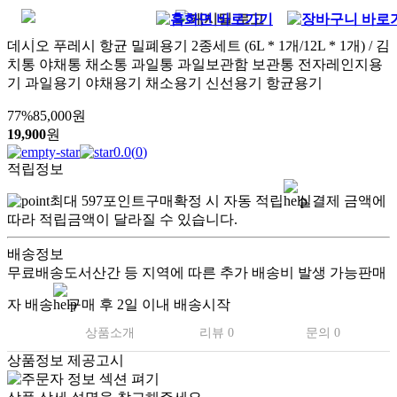
데시오 푸레시 항균 밀폐용기 2종세트 (6L * 1개/12L * 1개) / 김
치통 야채통 채소통 과일통 과일보관함 보관통 전자레인지용
기 과일용기 야채용기 채소용기 신선용기 항균용기
77
%
85,000
원
19,900
원
0.0
(
0
)
적립정보
최대
597
포인트
구매확정 시 자동 적립
실결제 금액에
따라 적립금액이 달라질 수 있습니다.
배송정보
무료배송
도서산간 등 지역에 따른 추가 배송비 발생 가능
판매
자 배송
구매 후 2일 이내 배송시작
상품소개
리뷰 0
문의 0
상품정보 제공고시