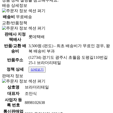
상품 상세 설명을 참고해주세요.
배송 상세정보
배송비
무료배송
교환/반품정책
판매사 지정
롯데택배
택배사
반품/교환 배
3,500원 (편도) - 최초 배송비가 무료인 경우, 왕
송비
복 배송비 부과
(12734) 경기도 광주시 초월읍 도평길110번길
반품주소
25-1 브라더리테일
정책 상세
상세보기
판매자 정보
상호명
브라더리테일
대표자
조만식
사업자 등
8898102638
록 번호
통신판매업