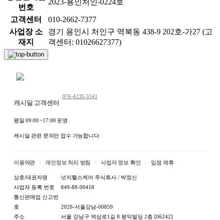
2023-용인처인-0224호
번호
고객센터
010-2662-7377
사업장 소
경기 용인시 처인구 역북동 438-9 202호-가27 (고
재지
객센터: 01026627377)
채팅 문의하기
070-4233-5541
캐시딜 고객센터
평일 09:00 ~17:00 운영
캐시딜 관련 문의만 접수 가능합니다.
이용약관
개인정보 처리 방침
사업자 정보 확인
입점 제휴
상호/대표자명
넛지헬스케어 주식회사 / 박정신
사업자 등록 번호
849-88-00418
통신판매업 신고번
호
2020-서울강남-00859
주소
서울 강남구 역삼로1길 8 평익빌딩 2층 [06242]