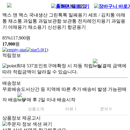
맥스 앤 맥스 국내생산 그린톡톡 밀폐용기 세트 / 김치통 야채
통 채소통 과일통 과일보관함 보관통 전자레인지용기 과일용
기 야채용기 채소용기 신선용기 항균용기
85
%
117,900
원
17,900
원
5.0
(
1
)
적립정보
최대
537
포인트
구매확정 시 자동 적립
실결제 금액에
따라 적립금액이 달라질 수 있습니다.
배송정보
무료배송
도서산간 등 지역에 따른 추가 배송비 발생 가능
판매
자 배송
구매 후 2일 이내 배송시작
상품소개
리뷰 1
문의 0
상품정보 제공고시